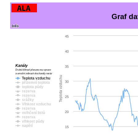
Graf da
45
40
Kanály
35
Druhé kliknutí přesune osu vpravo
a umožní zobrazit dva kanály naráz
Teplota vzduchu
Teplota vzduchu
30
přízemní teplota
teplota půdy
rezerva
rezerva
25
srážky
Vlhkost vzduchu
rezerva
20
ovlhčení listů
rezerva
vlhkost půdy
napětí
15