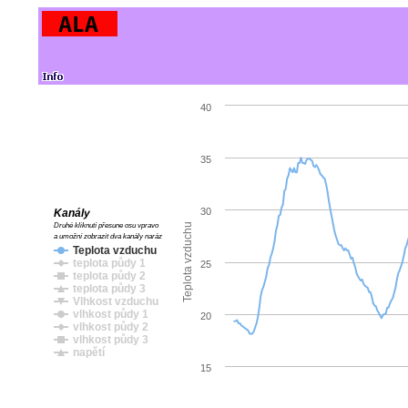
40
35
30
Kanály
Druhé kliknutí přesune osu vpravo
Teplota vzduchu
a umožní zobrazit dva kanály naráz
Teplota vzduchu
teplota půdy 1
25
teplota půdy 2
teplota půdy 3
Vlhkost vzduchu
vlhkost půdy 1
20
vlhkost půdy 2
vlhkost půdy 3
napětí
15