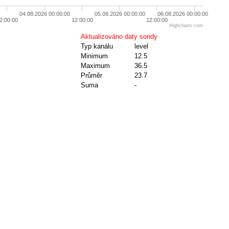
04.08.2026 00:00:00
05.08.2026 00:00:00
06.08.2026 00:00:00
2:00:00
12:00:00
12:00:00
Highcharts.com
Aktualizováno daty sondy
Typ kanálu
level
Minimum
12.5
Maximum
36.5
Průměr
23.7
Suma
-