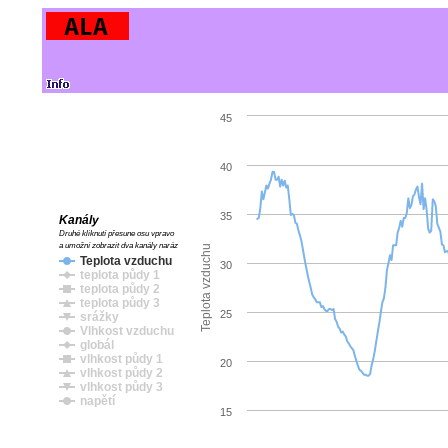
45
40
35
Kanály
Druhé kliknutí přesune osu vpravo
a umožní zobrazit dva kanály naráz
Teplota vzduchu
Teplota vzduchu
30
teplota půdy 1
teplota půdy 2
teplota půdy 3
25
srážky
Vlhkost vzduchu
globál
vlhkost půdy 1
20
vlhkost půdy 2
vlhkost půdy 3
napětí
15