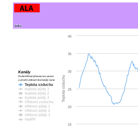
40
35
30
Kanály
Druhé kliknutí přesune osu vpravo
Teplota vzduchu
a umožní zobrazit dva kanály naráz
Teplota vzduchu
teplota půdy 1
25
teplota půdy 2
teplota půdy 3
Vlhkost vzduchu
vlhkost půdy 1
20
vlhkost půdy 2
vlhkost půdy 3
napětí
15