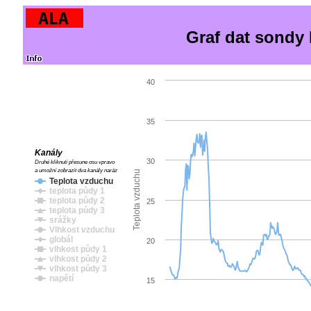
Graf dat sondy 
40
35
Kanály
30
Druhé kliknutí přesune osu vpravo
a umožní zobrazit dva kanály naráz
Teplota vzduchu
Teplota vzduchu
teplota půdy 1
teplota půdy 2
25
teplota půdy 3
srážky
Vlhkost vzduchu
globál
20
vlhkost půdy 1
vlhkost půdy 2
vlhkost půdy 3
napětí
15