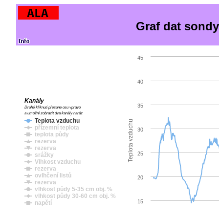
Graf dat sond
45
40
Kanály
35
Druhé kliknutí přesune osu vpravo
a umožní zobrazit dva kanály naráz
Teplota vzduchu
Teplota vzduchu
přízemní teplota
30
teplota půdy
rezerva
rezerva
25
srážky
Vlhkost vzduchu
rezerva
ovlhčení listů
20
rezerva
vlhkost půdy 5-35 cm obj. %
vlhkost půdy 30-60 cm obj. %
15
napětí