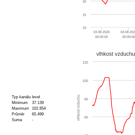
20
15
10
03.08.2026
04.08.20
00:00:00
00:00:00
vlhkost vzduchu
120
100
vlhkost vzduchu
Typ kanálu
level
80
Minimum
37.139
Maximum
102.854
Průměr
65.499
60
Suma
-