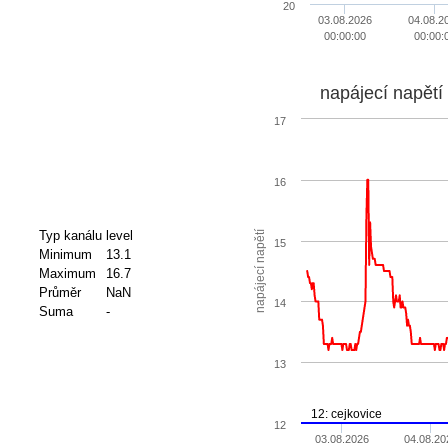
20
03.08.2026
04.08.2
00:00:00
00:00:
napájecí napětí
17
16
Typ kanálu
level
napájecí napětí
15
Minimum
13.1
Maximum
16.7
Průměr
NaN
14
Suma
-
13
12: cejkovice
12
03.08.2026
04.08.20