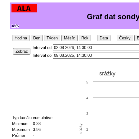
Graf dat sondy
Hodina
Den
Týden
Měsíc
Rok
Data
Česky
E
Interval od
Zobraz
Interval do
srážky
5
4
3
Typ kanálu
cumulative
Minimum
0.33
srážky
Maximum
3.96
2
Průměr
-