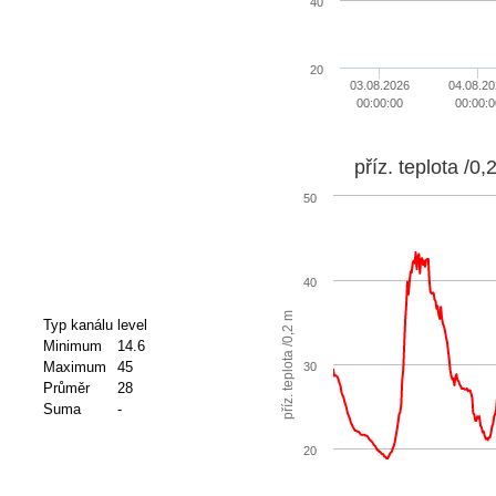
40
20
03.08.2026
04.08.20
00:00:00
00:00:0
příz. teplota /0,
50
40
příz. teplota /0,2 m
Typ kanálu
level
Minimum
14.6
Maximum
45
30
Průměr
28
Suma
-
20