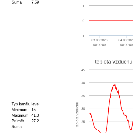
Suma
7.59
1
0
-1
03.08.2026
04.08.202
00:00:00
00:00:00
teplota vzduchu
45
40
35
Typ kanálu
level
teplota vzduchu
30
Minimum
15
Maximum
41.3
Průměr
27.2
25
Suma
-