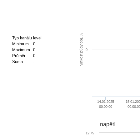
vlhkost půdy obj. %
Typ kanálu
level
Minimum
0
Maximum
0
0
Průměr
0
Suma
-
14.01.2025
15.01.20
00:00:00
00:00:0
napětí
12.75