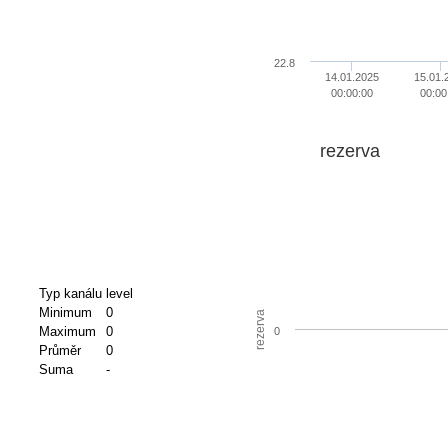
22.8
14.01.2025
15.01.
00:00:00
00:00
rezerva
Typ kanálu
level
Minimum
0
rezerva
Maximum
0
0
Průměr
0
Suma
-