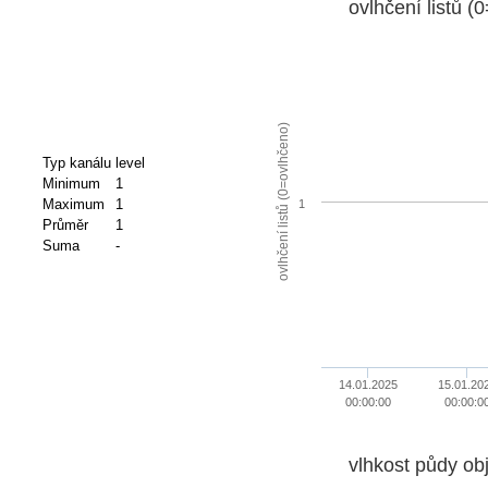
ovlhčení listů (
ovlhčení listů (0=ovlhčeno)
Typ kanálu
level
Minimum
1
Maximum
1
1
Průměr
1
Suma
-
14.01.2025
15.01.20
00:00:00
00:00:0
vlhkost půdy ob