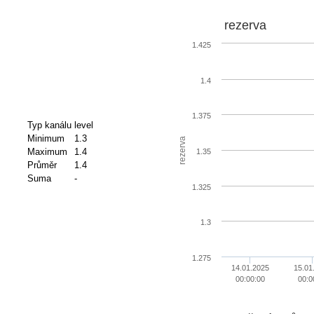
rezerva
1.425
1.4
1.375
Typ kanálu
level
Minimum
1.3
rezerva
Maximum
1.4
1.35
Průměr
1.4
Suma
-
1.325
1.3
1.275
14.01.2025
15.01
00:00:00
00:0