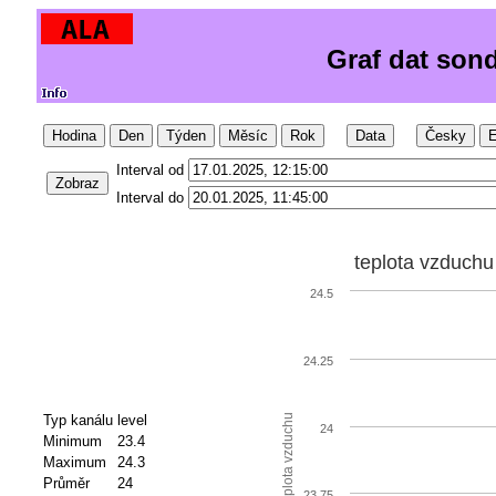
Graf dat son
Hodina
Den
Týden
Měsíc
Rok
Data
Česky
E
Interval od
Zobraz
Interval do
teplota vzduchu
24.5
24.25
Typ kanálu
level
teplota vzduchu
24
Minimum
23.4
Maximum
24.3
Průměr
24
23.75