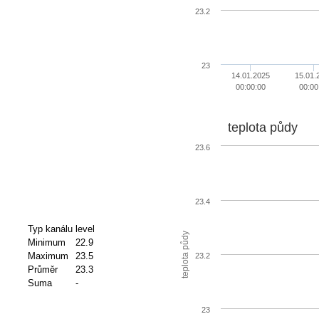
23.2
23
14.01.2025
15.01.
00:00:00
00:00
teplota půdy
23.6
23.4
Typ kanálu
level
teplota půdy
Minimum
22.9
Maximum
23.5
23.2
Průměr
23.3
Suma
-
23