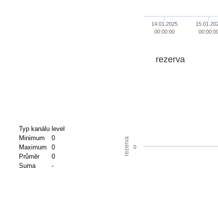
14.01.2025
15.01.20
00:00:00
00:00:0
rezerva
Typ kanálu
level
Minimum
0
rezerva
Maximum
0
0
Průměr
0
Suma
-