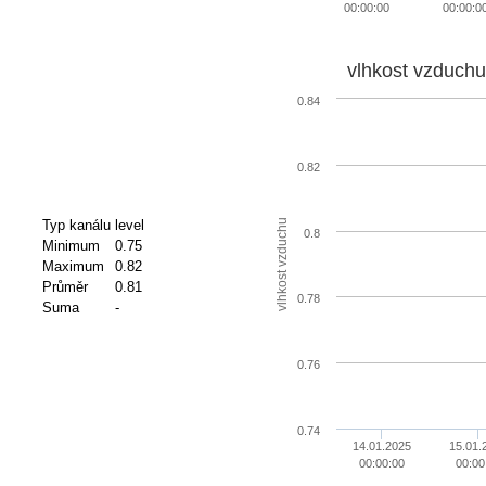
00:00:00
00:00:0
vlhkost vzduchu
0.84
0.82
vlhkost vzduchu
Typ kanálu
level
0.8
Minimum
0.75
Maximum
0.82
Průměr
0.81
0.78
Suma
-
0.76
0.74
14.01.2025
15.01.
00:00:00
00:00