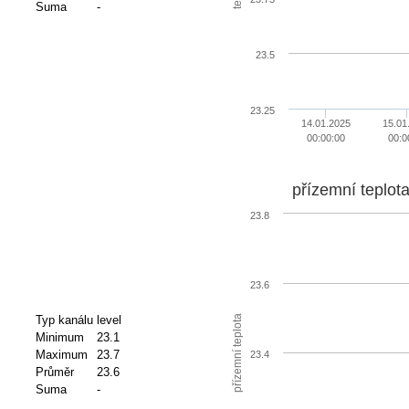
Suma
-
23.5
23.25
14.01.2025
15.01
00:00:00
00:0
přízemní teplot
23.8
23.6
přízemní teplota
Typ kanálu
level
Minimum
23.1
Maximum
23.7
23.4
Průměr
23.6
Suma
-