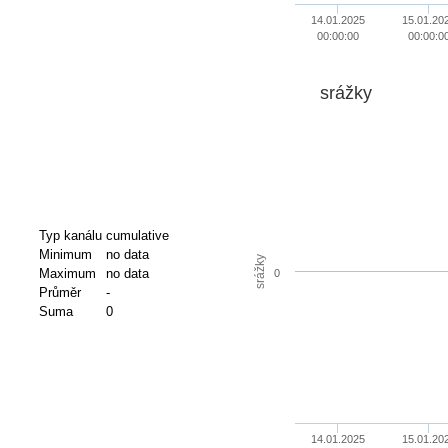
14.01.2025
15.01.20
00:00:00
00:00:0
srážky
Typ kanálu
cumulative
Minimum
no data
srážky
Maximum
no data
0
Průměr
-
Suma
0
14.01.2025
15.01.20