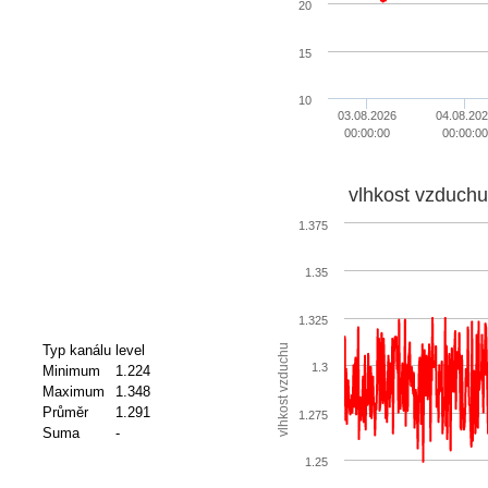
20
15
10
03.08.2026
04.08.20
00:00:00
00:00:00
vlhkost vzduchu
1.375
1.35
1.325
vlhkost vzduchu
Typ kanálu
level
1.3
Minimum
1.224
Maximum
1.348
Průměr
1.291
1.275
Suma
-
1.25