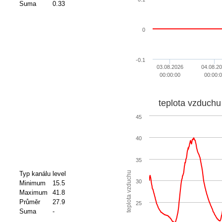
Suma
0.33
0
-0.1
03.08.2026
04.08.2
00:00:00
00:00:
teplota vzduchu
45
40
35
Typ kanálu
level
teplota vzduchu
30
Minimum
15.5
Maximum
41.8
Průměr
27.9
25
Suma
-