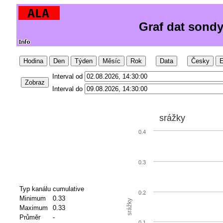
Graf dat sond
Hodina
Den
Týden
Měsíc
Rok
Data
Česky
E
Interval od
Zobraz
Interval do
srážky
0.4
0.3
Typ kanálu
cumulative
0.2
Minimum
0.33
srážky
Maximum
0.33
Průměr
-
0.1