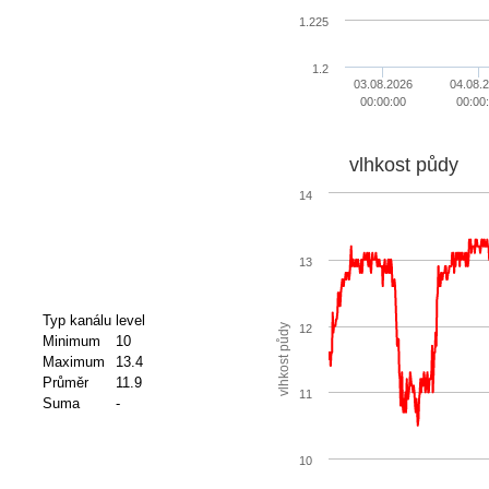
1.225
1.2
03.08.2026
04.08.
00:00:00
00:00
vlhkost půdy
14
13
Typ kanálu
level
12
vlhkost půdy
Minimum
10
Maximum
13.4
Průměr
11.9
11
Suma
-
10