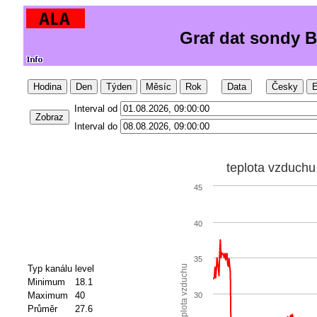
Graf dat sondy B
Hodina
Den
Týden
Měsíc
Rok
Data
Česky
E
Interval od
Zobraz
Interval do
teplota vzduchu
45
40
35
Typ kanálu
level
teplota vzduchu
Minimum
18.1
Maximum
40
30
Průměr
27.6