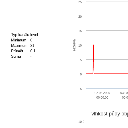
25
20
15
Typ kanálu
level
Minimum
0
rezerva
Maximum
21
10
Průměr
0.1
Suma
-
5
0
-5
02.08.2026
03.08
00:00:00
00:0
vlhkost 
10.2