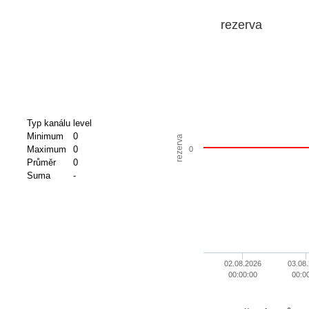
rezerva
Typ kanálu
level
Minimum
0
rezerva
Maximum
0
0
Průměr
0
Suma
-
02.08.2026
03.08
00:00:00
00:0