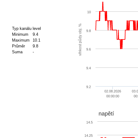
10
%
Typ kanálu
level
9.8
Minimum
9.4
v
l
h
k
o
s
t
p
ů
d
y
o
b
j
.
Maximum
10.1
Průměr
9.8
9.6
Suma
-
9.4
9.2
02.08.2026
03.
00:00:00
00
napětí
14.5
14.25