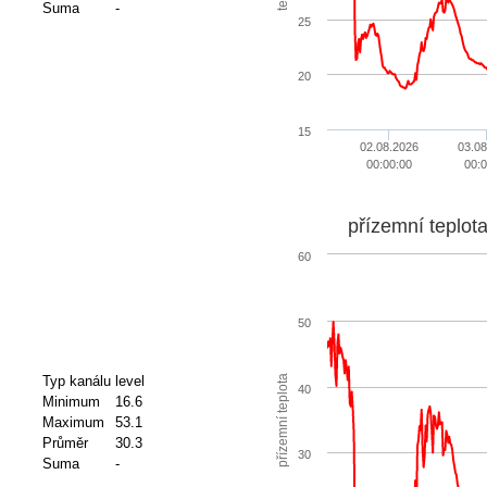
Suma
-
25
20
15
02.08.2026
03.08
00:00:00
00:0
přízemní teplot
60
50
přízemní teplota
Typ kanálu
level
40
Minimum
16.6
Maximum
53.1
Průměr
30.3
30
Suma
-