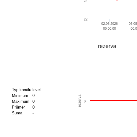
24
22
02.08.2026
03.08
00:00:00
00:0
rezerva
Typ kanálu
level
Minimum
0
rezerva
Maximum
0
0
Průměr
0
Suma
-