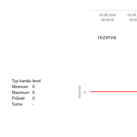
02.08.2026
03.08
00:00:00
00:0
rezerva
Typ kanálu
level
Minimum
0
rezerva
Maximum
0
0
Průměr
0
Suma
-