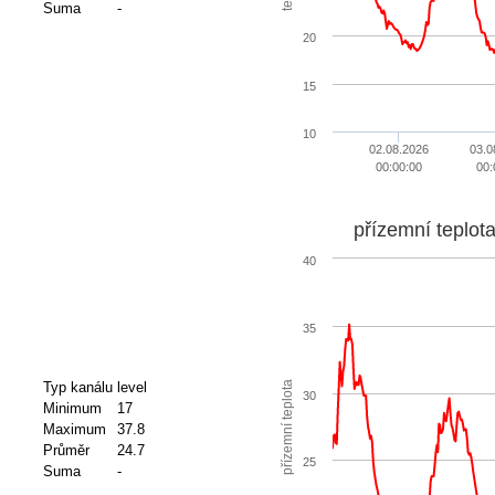
Suma
-
20
15
10
02.08.2026
03.0
00:00:00
00:
přízemní teplot
40
35
přízemní teplota
Typ kanálu
level
30
Minimum
17
Maximum
37.8
Průměr
24.7
25
Suma
-