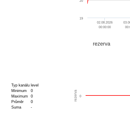
20
19
02.08.2026
03.0
00:00:00
00:
rezerva
Typ kanálu
level
Minimum
0
rezerva
Maximum
0
0
Průměr
0
Suma
-