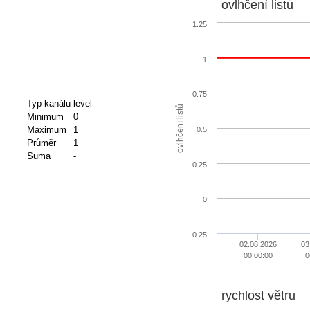
ovlhčení listů
1.25
1
0.75
Typ kanálu
level
ovlhčení listů
Minimum
0
Maximum
1
0.5
Průměr
1
Suma
-
0.25
0
-0.25
02.08.2026
03
00:00:00
0
rychlost větru