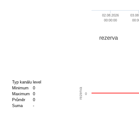
02.08.2026
03.08
00:00:00
00:0
rezerva
Typ kanálu
level
Minimum
0
rezerva
Maximum
0
0
Průměr
0
Suma
-