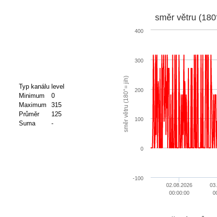
směr větru (180°
400
300
směr větru (180°= jih)
Typ kanálu
level
200
Minimum
0
Maximum
315
Průměr
125
100
Suma
-
0
-100
02.08.2026
03
00:00:00
0