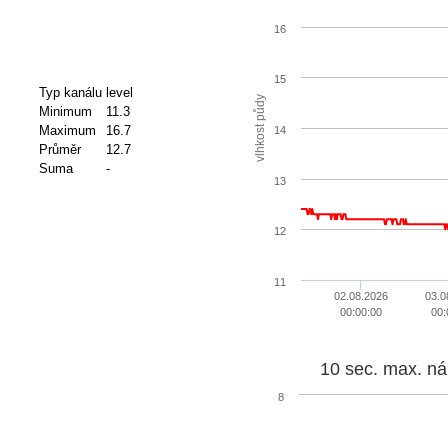
16
15
Typ kanálu
level
vlhkost půdy
Minimum
11.3
Maximum
16.7
14
Průměr
12.7
Suma
-
13
12
11
02.08.2026
03.0
00:00:00
00:
10 sec. max. ná
8