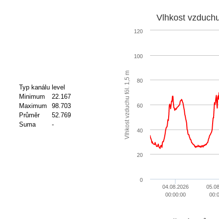
120
100
m
80
Typ kanálu
level
Minimum
22.167
V
l
h
k
o
s
t
v
z
d
u
c
h
u
f
ó
l
.
1
,
5
Maximum
98.703
60
Průměr
52.769
Suma
-
40
20
0
04.08.2026
05.0
00:00:00
00: