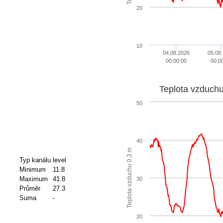
20
10
04.08.2026
05.08
00:00:00
00:0
Teplota vzduch
50
40
Teplota vzduchu 0,3 m
Typ kanálu
level
Minimum
11.8
Maximum
41.8
30
Průměr
27.3
Suma
-
20