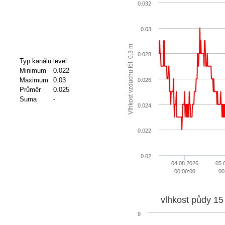
0.032
0.03
m
0.028
Typ kanálu
level
Minimum
0.022
V
l
h
k
o
s
t
v
z
d
u
c
h
u
f
ó
l
.
0
.
3
Maximum
0.03
0.026
Průměr
0.025
Suma
-
0.024
0.022
0.02
04.08.2026
05.
00:00:00
00
vlhkost půdy 15
9