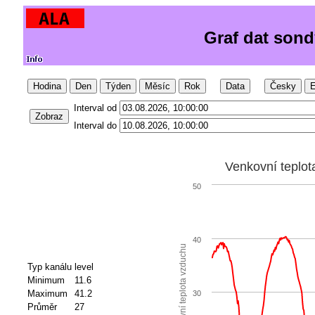
Graf dat sond
Hodina
Den
Týden
Měsíc
Rok
Data
Česky
E
Interval od
Zobraz
Interval do
Venkovní teplot
50
40
Venkovní teplota vzduchu
Typ kanálu
level
Minimum
11.6
Maximum
41.2
30
Průměr
27