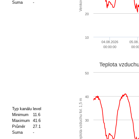
Suma
-
20
10
04.08.2026
05.08
00:00:00
00:0
50
40
m
Typ kanálu
level
Minimum
11.6
T
e
p
l
o
t
a
v
z
d
u
c
h
u
f
o
l
.
1
,
5
Maximum
41.6
30
Průměr
27.1
Suma
-