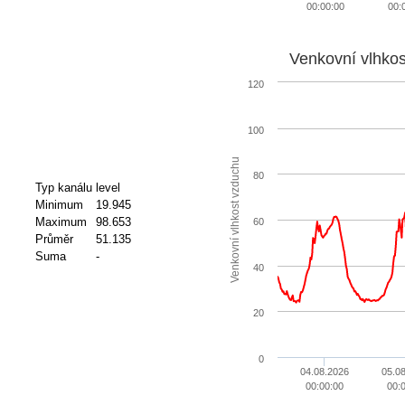
00:00:00
00:
Venkovní vlhko
120
100
Venkovní vlhkost vzduchu
80
Typ kanálu
level
Minimum
19.945
Maximum
98.653
60
Průměr
51.135
Suma
-
40
20
0
04.08.2026
05.0
00:00:00
00: