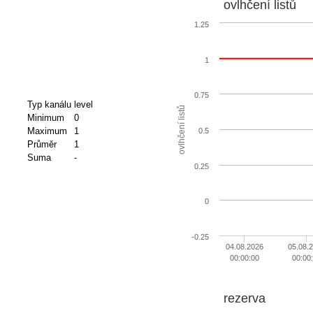
ovlhčení listů
1.25
1
0.75
Typ kanálu
level
ovlhčení listů
Minimum
0
Maximum
1
0.5
Průměr
1
Suma
-
0.25
0
-0.25
04.08.2026
05.08.
00:00:00
00:00
rezerva