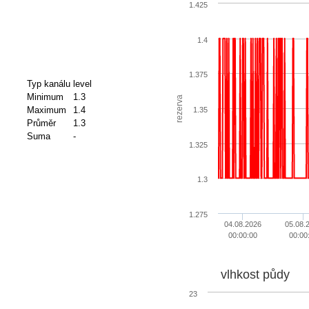
1.425
1.4
1.375
Typ kanálu
level
Minimum
1.3
rezerva
Maximum
1.4
1.35
Průměr
1.3
Suma
-
1.325
1.3
1.275
04.08.2026
05.08.
00:00:00
00:00
vlhkost půdy
23