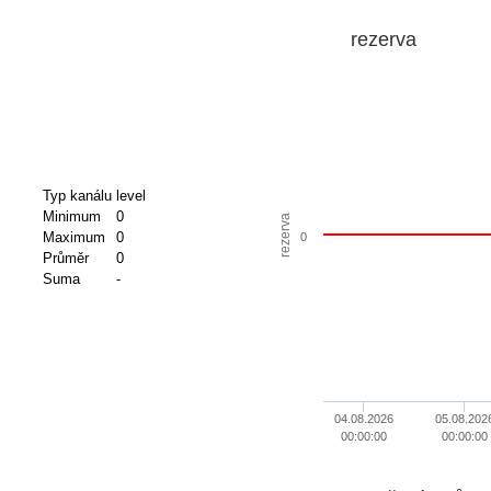
rezerva
Typ kanálu
level
Minimum
0
rezerva
Maximum
0
0
Průměr
0
Suma
-
04.08.2026
05.08.202
00:00:00
00:00:00