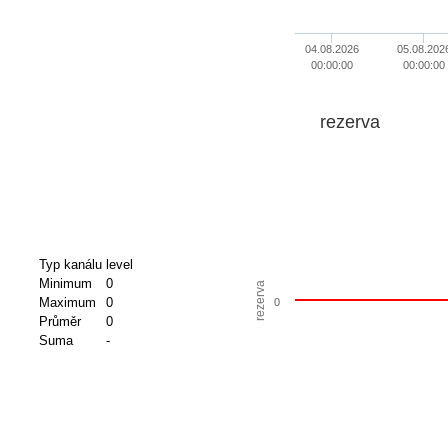
04.08.2026
05.08.202
00:00:00
00:00:00
rezerva
Typ kanálu
level
Minimum
0
rezerva
Maximum
0
0
Průměr
0
Suma
-