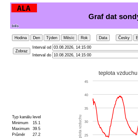
Graf dat sond
Hodina
Den
Týden
Měsíc
Rok
Data
Česky
E
Interval od
Zobraz
Interval do
teplota vzduchu
45
40
35
Typ kanálu
level
teplota vzduchu
30
Minimum
15.1
Maximum
39.5
Průměr
27.2
25