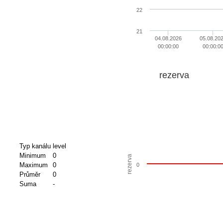
22
21
04.08.2026
05.08.20
00:00:00
00:00:0
rezerva
Typ kanálu
level
Minimum
0
rezerva
Maximum
0
0
Průměr
0
Suma
-