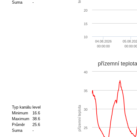
Suma
-
20
15
10
04.08.2026
05.08.20
00:00:00
00:00:0
přízemní teplot
40
35
přízemní teplota
Typ kanálu
level
30
Minimum
16.6
Maximum
38.6
Průměr
25.6
25
Suma
-