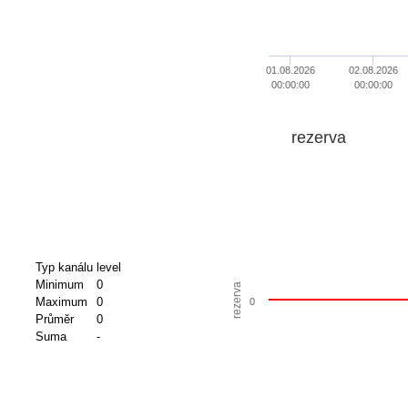
01.08.2026
02.08.2026
00:00:00
00:00:00
rezerva
Typ kanálu
level
Minimum
0
rezerva
Maximum
0
0
Průměr
0
Suma
-