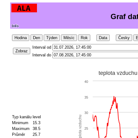
Graf da
Hodina
Den
Týden
Měsíc
Rok
Data
Česky
E
Interval od
Zobraz
Interval do
teplota vzduchu
40
35
30
Typ kanálu
level
teplota vzduchu
Minimum
15.3
Maximum
38.5
25
Průměr
25.7