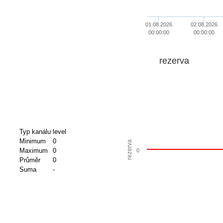
01.08.2026
02.08.2026
00:00:00
00:00:00
rezerva
Typ kanálu
level
Minimum
0
rezerva
Maximum
0
0
Průměr
0
Suma
-