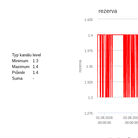
rezerva
1.425
1.4
1.375
Typ kanálu
level
Minimum
1.3
rezerva
Maximum
1.4
1.35
Průměr
1.4
Suma
-
1.325
1.3
1.275
01.08.2026
02.08.20
00:00:00
00:00:00