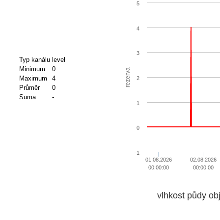
5
4
3
Typ kanálu
level
Minimum
0
rezerva
Maximum
4
2
Průměr
0
Suma
-
1
0
-1
01.08.2026
02.08.2026
00:00:00
00:00:00
vlhkost půdy ob