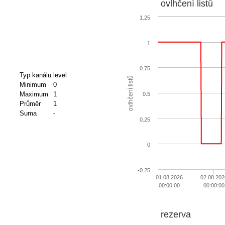
ovlhčení listů
1.25
1
0.75
Typ kanálu
level
ovlhčení listů
Minimum
0
Maximum
1
0.5
Průměr
1
Suma
-
0.25
0
-0.25
01.08.2026
02.08.202
00:00:00
00:00:00
rezerva