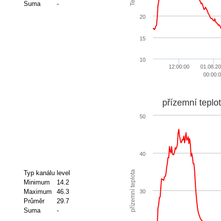
Suma
-
20
15
10
12:00:00
01.08.2
00:00:0
přízemní teplo
50
40
přízemní teplota
Typ kanálu
level
Minimum
14.2
Maximum
46.3
30
Průměr
29.7
Suma
-