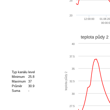
25
20
12:00:00
01.08.2
00:00:0
teplota půdy 2
40
37.5
35
Typ kanálu
level
teplota půdy 2
Minimum
25.8
Maximum
37
32.5
Průměr
30.9
Suma
-
30
27.5