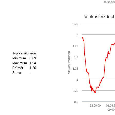
00:00:00
Vlhkost vzduc
2.25
2
1.75
Vlhkost vzduchu
Typ kanálu
level
1.5
Minimum
0.69
Maximum
1.94
Průměr
1.26
1.25
Suma
-
1
0.75
0.5
12:00:00
01.08.
00:00