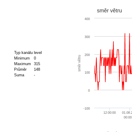
směr větru
400
300
Typ kanálu
level
200
směr větru
Minimum
0
Maximum
315
Průměr
148
100
Suma
-
0
-100
12:00:00
01.08.
00:00