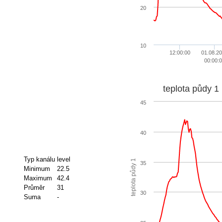
20
10
12:00:00
01.08.2
00:00:0
teplota půdy 1
45
40
Typ kanálu
level
teplota půdy 1
35
Minimum
22.5
Maximum
42.4
Průměr
31
30
Suma
-