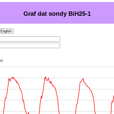
Graf dat sondy BiH25-1
English
hu