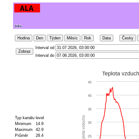
Hodina
Den
Týden
Měsíc
Rok
Data
Česky
Interval od
Zobraz
Interval do
Teplota vzduc
45
40
35
Teplota vzduchu
Typ kanálu
level
30
Minimum
14.9
Maximum
42.9
Průměr
28.4
25