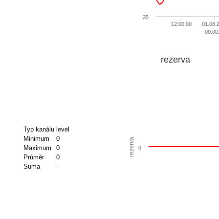
25
12:00:00
01.08.
00:00
rezerva
Typ kanálu
level
Minimum
0
rezerva
Maximum
0
0
Průměr
0
Suma
-