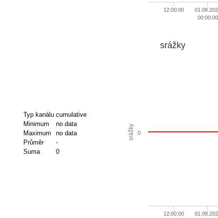
12:00:00
01.08.20
00:00:00
srážky
Typ kanálu
cumulative
Minimum
no data
srážky
Maximum
no data
0
Průměr
-
Suma
0
12:00:00
01.08.20