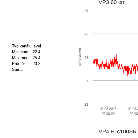
VP3 60 cm
26
25
Typ kanálu
level
m
Minimum
22.4
Maximum
25.4
24
V
P
3
6
0
c
Průměr
23.2
Suma
-
23
22
01.08.2026
02.08.
00:00:00
00:00
VP4 ETc100SR