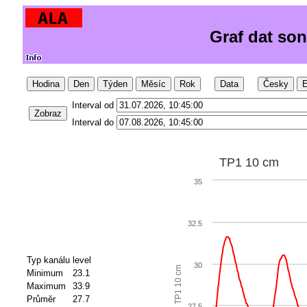
Graf dat so
Hodina
Den
Týden
Měsíc
Rok
Data
Česky
E
Interval od
Zobraz
Interval do
TP1 10 cm
35
32.5
Typ kanálu
level
30
TP1 10 cm
Minimum
23.1
Maximum
33.9
Průměr
27.7
27.5