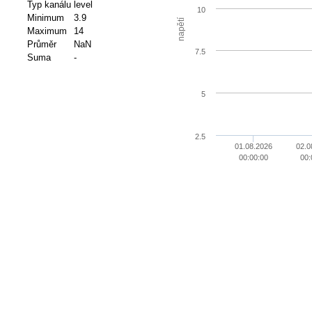
Typ kanálu
level
10
Minimum
3.9
napětí
Maximum
14
Průměr
NaN
7.5
Suma
-
5
2.5
01.08.2026
02.0
00:00:00
00: