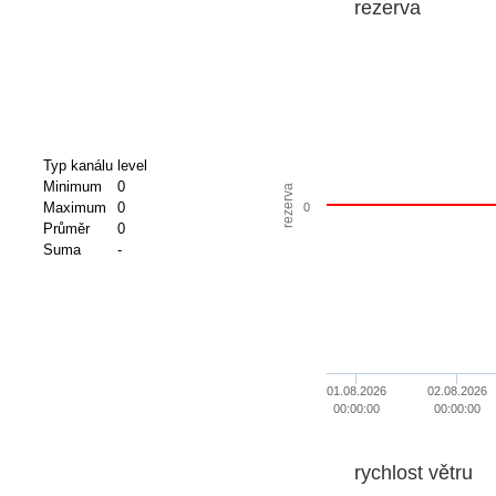
rezerva
Typ kanálu
level
Minimum
0
rezerva
Maximum
0
0
Průměr
0
Suma
-
01.08.2026
02.08.2026
00:00:00
00:00:00
rychlost větru