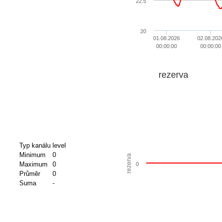
22.5
20
01.08.2026
02.08.202
00:00:00
00:00:00
rezerva
Typ kanálu
level
Minimum
0
rezerva
Maximum
0
0
Průměr
0
Suma
-