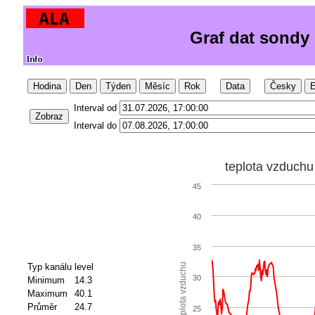
Graf dat sondy
Hodina
Den
Týden
Měsíc
Rok
Data
Česky
E
Interval od
Zobraz
Interval do
teplota vzduchu
45
40
35
Typ kanálu
level
teplota vzduchu
30
Minimum
14.3
Maximum
40.1
Průměr
24.7
25