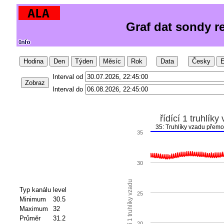
Graf dat sondy r
Hodina
Den
Týden
Měsíc
Rok
Data
Česky
E
Interval od
Zobraz
Interval do
řídící 1 truhlíky
35: Truhlíky vzadu přem
35
30
řídící 1 truhlíky vzadu
Typ kanálu
level
25
Minimum
30.5
Maximum
32
Průměr
31.2
20