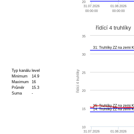
20
31.07.2026
01.08.2026
00:00:00
00:00:00
řídící 4 truhlíky
35
31: Truhlíky ZZ na zemi 
30
Typ kanálu
level
řídící 4 truhlíky
25
Minimum
14.9
Maximum
16
Průměr
15.3
20
Suma
-
15: Truhlíky ZZ na zemi K
14: Truhlíky ZZ na zemi K
15
10
31.07.2026
01.08.2026