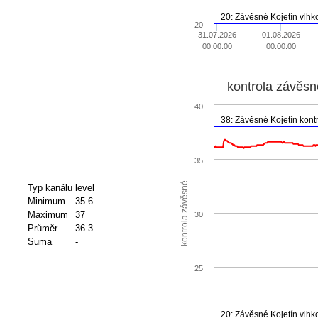
20: Závěsné Kojetín vlhko
20
31.07.2026
01.08.2026
00:00:00
00:00:00
kontrola závěsn
40
38: Závěsné Kojetín kon
35
kontrola závěsné
Typ kanálu
level
Minimum
35.6
Maximum
37
30
Průměr
36.3
Suma
-
25
20: Závěsné Kojetín vlhko