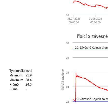
10
31.07.2026
01.08.2026
00:00:00
00:00:00
řídící 3 závěsné
30
29: Závěsné Kojetín pře
28
Typ kanálu
level
řídící 3 závěsné
26
Minimum
21.9
Maximum
28.4
Průměr
24.3
24
Suma
-
22: Závěsné Kojetín záli
22