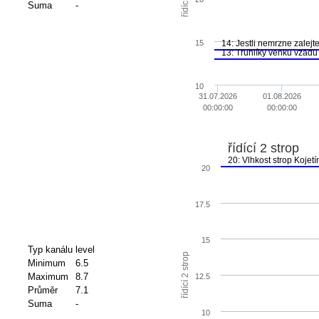
Suma
-
14: Jestli nemrzne zalejt
15
13: Truhlíky venku vzadu 
10
31.07.2026
01.08.2026
00:00:00
00:00:00
řídící 2 strop
20: Vlhkost strop Kojetí
20
17.5
15
Typ kanálu
level
řídící 2 strop
Minimum
6.5
Maximum
8.7
12.5
Průměr
7.1
Suma
-
10