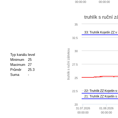
00:00:00
00:00:00
truhlík s ruční z
35
33: Truhlík Kojetín ZZ v 
32.5
truhlík s ruční zálivkou
30
Typ kanálu
level
Minimum
25
Maximum
27
27.5
Průměr
25.3
Suma
-
25
22: Truhlík ZZ Kojetín s 
22.5
21: Truhlík ZZ Kojetín s 
20
31.07.2026
01.08.2026
00:00:00
00:00:00