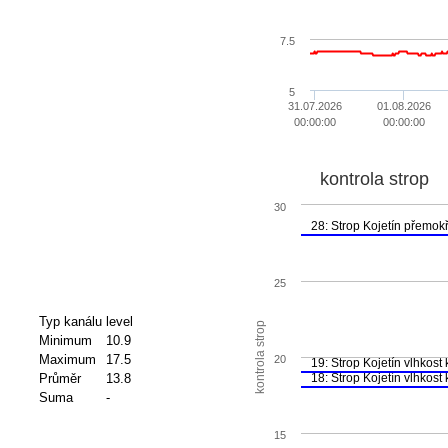
7.5
5
31.07.2026
01.08.2026
00:00:00
00:00:00
kontrola strop
30
28: Strop Kojetín přemo
25
Typ kanálu
level
kontrola strop
Minimum
10.9
Maximum
17.5
20
19: Strop Kojetín vlhkost 
Průměr
13.8
18: Strop Kojetín vlhkost 
Suma
-
15