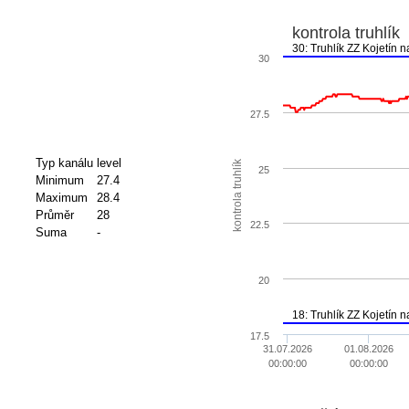
kontrola truhlík
30: Truhlík ZZ K
30
27.5
Typ kanálu
level
kontrola truhlík
25
Minimum
27.4
Maximum
28.4
Průměr
28
22.5
Suma
-
20
18: Truhlík ZZ Ko
17.5
31.07.2026
01.08.2026
00:00:00
00:00:00