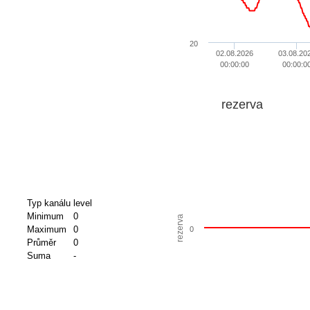
20
02.08.2026
03.08.20
00:00:00
00:00:0
rezerva
Typ kanálu
level
Minimum
0
rezerva
Maximum
0
0
Průměr
0
Suma
-