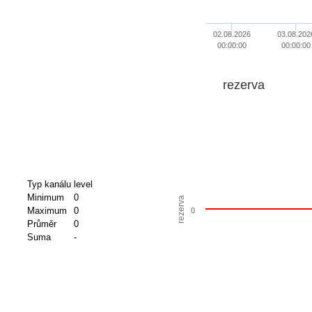
02.08.2026
03.08.202
00:00:00
00:00:00
rezerva
Typ kanálu
level
Minimum
0
rezerva
Maximum
0
0
Průměr
0
Suma
-