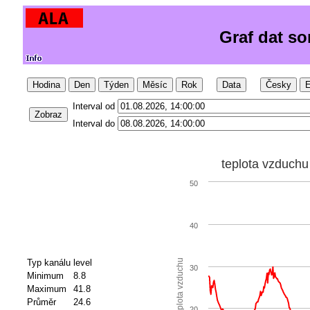
Graf dat s
Hodina
Den
Týden
Měsíc
Rok
Data
Česky
E
Interval od
Zobraz
Interval do
teplota vzduchu
50
40
Typ kanálu
level
teplota vzduchu
30
Minimum
8.8
Maximum
41.8
Průměr
24.6
20