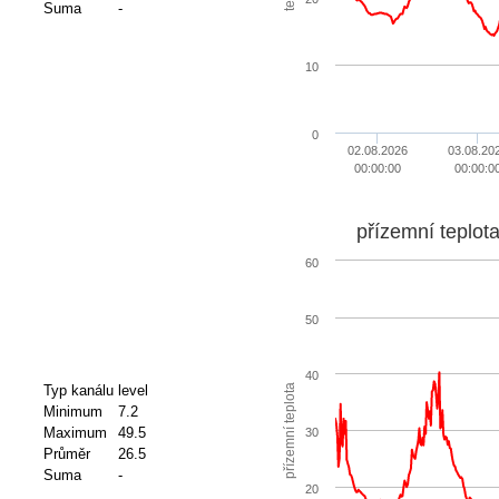
Suma
-
10
0
02.08.2026
03.08.20
00:00:00
00:00:0
přízemní teplot
60
50
40
přízemní teplota
Typ kanálu
level
Minimum
7.2
Maximum
49.5
30
Průměr
26.5
Suma
-
20