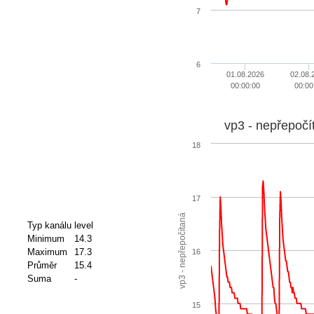
7
6
01.08.2026
02.08.
00:00:00
00:00
vp3 - nepřepočí
18
17
vp3 - nepřepočítaná
Typ kanálu
level
Minimum
14.3
Maximum
17.3
16
Průměr
15.4
Suma
-
15