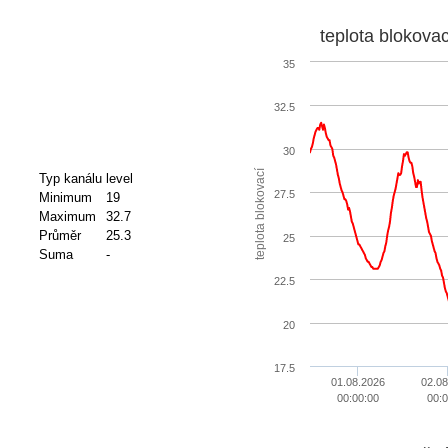
teplota blokovac
35
32.5
30
teplota blokovací
Typ kanálu
level
27.5
Minimum
19
Maximum
32.7
Průměr
25.3
25
Suma
-
22.5
20
17.5
01.08.2026
02.08
00:00:00
00:0