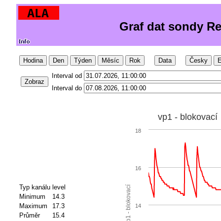
Graf dat sondy Re
Hodina
Den
Týden
Měsíc
Rok
Data
Česky
E
Interval od
Zobraz
Interval do
vp1 - blokovací
18
16
Typ kanálu
level
vp1 - blokovací
Minimum
14.3
Maximum
17.3
14
Průměr
15.4