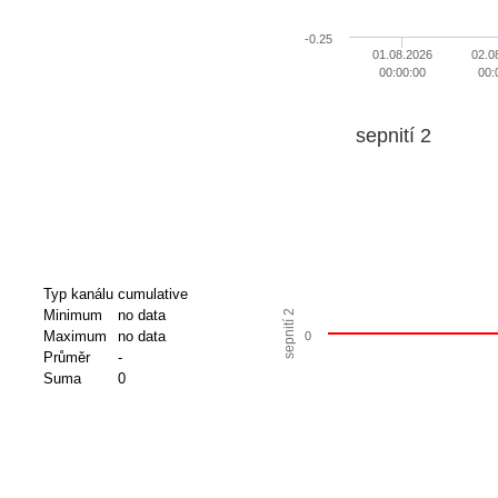
-0.25
01.08.2026
02.0
00:00:00
00:
sepnití 2
Typ kanálu
cumulative
Minimum
no data
sepnití 2
Maximum
no data
0
Průměr
-
Suma
0