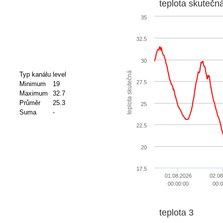
teplota skutečn
35
32.5
30
teplota skutečná
Typ kanálu
level
27.5
Minimum
19
Maximum
32.7
Průměr
25.3
25
Suma
-
22.5
20
17.5
01.08.2026
02.08
00:00:00
00:0
teplota 3