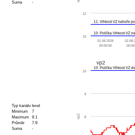
Suma
-
12
11: Vlhkost VZ nahoře p
10: Polička Vlhkost VZ n
10
01.08.2026
02.08.
00:00:00
00:00
vp2
10: Polička Vlhkost VZ d
10
9
Typ kanálu
level
Minimum
7
vp2
Maximum
9.1
8
Průměr
7.9
Suma
-