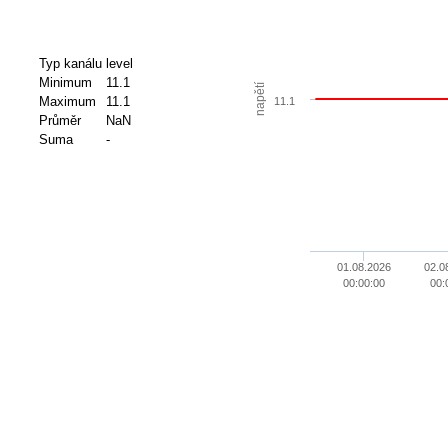
Typ kanálu
level
Minimum
11.1
napětí
Maximum
11.1
11.1
Průměr
NaN
Suma
-
01.08.2026
02.0
00:00:00
00: