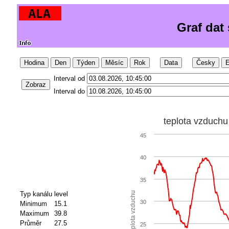
Graf dat
Hodina
Den
Týden
Měsíc
Rok
Data
Česky
E
Interval od
Zobraz
Interval do
teplota vzduchu
45
40
35
Typ kanálu
level
teplota vzduchu
30
Minimum
15.1
Maximum
39.8
Průměr
27.5
25