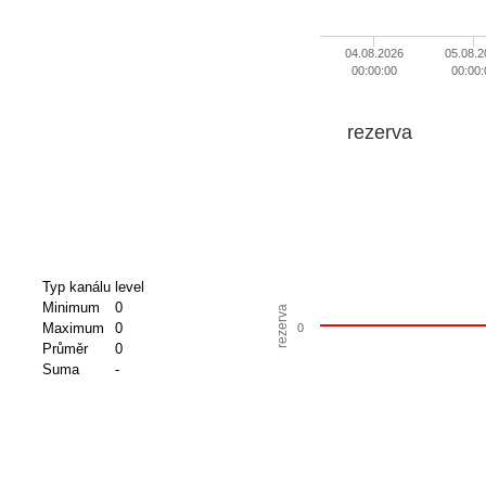
04.08.2026
05.08.2
00:00:00
00:00:
rezerva
Typ kanálu
level
Minimum
0
rezerva
Maximum
0
0
Průměr
0
Suma
-