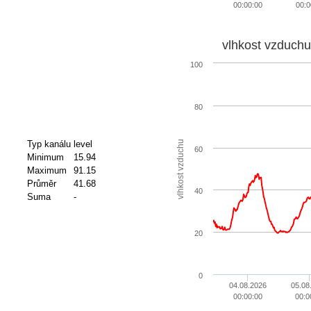
00:00:00
00:0
vlhkost vzduchu
100
80
vlhkost vzduchu
Typ kanálu
level
60
Minimum
15.94
Maximum
91.15
Průměr
41.68
40
Suma
-
20
0
04.08.2026
05.08
00:00:00
00:0