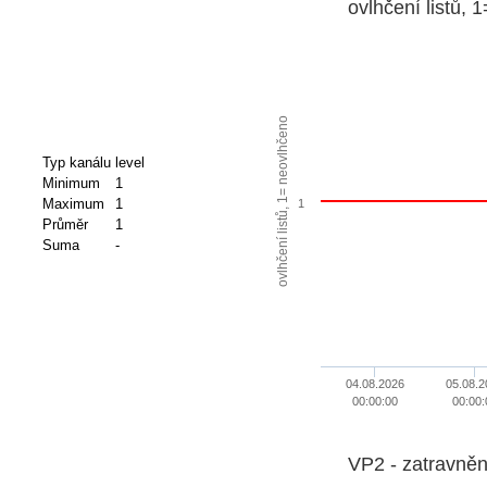
ovlhčení listů, 
ovlhčení listů, 1= neovlhčeno
Typ kanálu
level
Minimum
1
Maximum
1
1
Průměr
1
Suma
-
04.08.2026
05.08.2
00:00:00
00:00:
VP2 - zatravněn