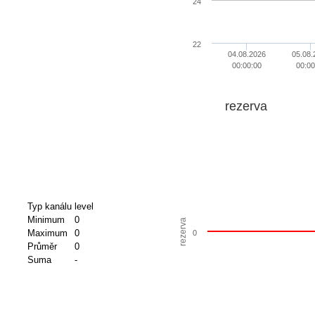
24
22
04.08.2026
05.08.
00:00:00
00:00
rezerva
Typ kanálu
level
Minimum
0
rezerva
Maximum
0
0
Průměr
0
Suma
-