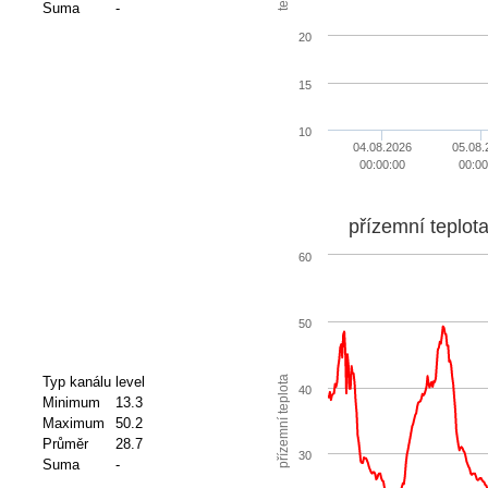
Suma
-
20
15
10
04.08.2026
05.08.
00:00:00
00:00
přízemní teplot
60
50
přízemní teplota
Typ kanálu
level
40
Minimum
13.3
Maximum
50.2
Průměr
28.7
30
Suma
-