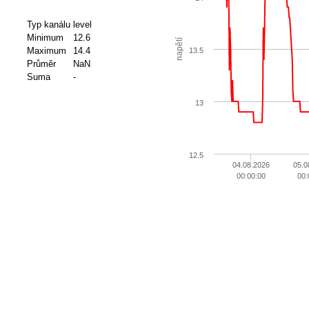
Typ kanálu
level
Minimum
12.6
napětí
Maximum
14.4
13.5
Průměr
NaN
Suma
-
13
12.5
04.08.2026
05.0
00:00:00
00: