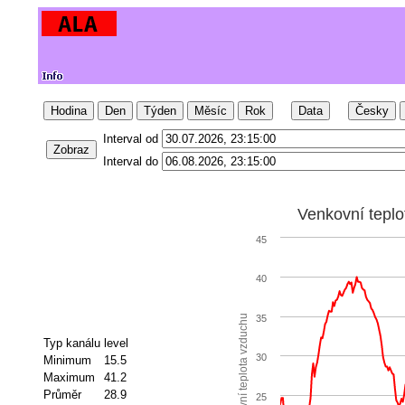
Hodina
Den
Týden
Měsíc
Rok
Data
Česky
Interval od
Zobraz
Interval do
Venkovní tepl
45
40
Venkovní teplota vzduchu
35
Typ kanálu
level
30
Minimum
15.5
Maximum
41.2
Průměr
28.9
25