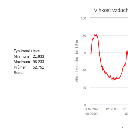
Vlhkost vzduchu
100
80
Vlhkost vzduchu - fól. 1,5 m
Typ kanálu
level
60
Minimum
21.933
Maximum
96.233
Průměr
52.751
40
Suma
-
20
0
31.07.2026
12:00:00
01
00:00:00
0