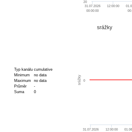
20
31.07.2026
12:00:00
01.
00:00:00
00
srážky
Typ kanálu
cumulative
Minimum
no data
srážky
Maximum
no data
0
Průměr
-
Suma
0
31.07.2026
12:00:00
01.0