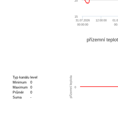
20
15
31.07.2026
12:00:00
01.
00:00:00
00
přízemní teplo
přízemní teplota
Typ kanálu
level
Minimum
0
Maximum
0
0
Průměr
0
Suma
-