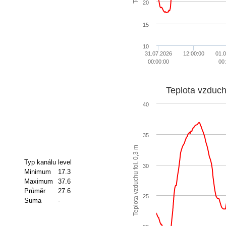
20
15
10
31.07.2026
12:00:00
01.
00:00:00
00
Teplota vzduch
40
35
Teplota vzduchu fol. 0,3 m
Typ kanálu
level
30
Minimum
17.3
Maximum
37.6
Průměr
27.6
25
Suma
-