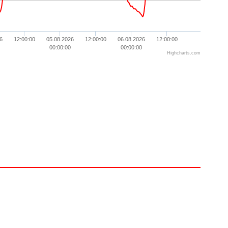
6
12:00:00
05.08.2026
12:00:00
06.08.2026
12:00:00
00:00:00
00:00:00
Highcharts.com