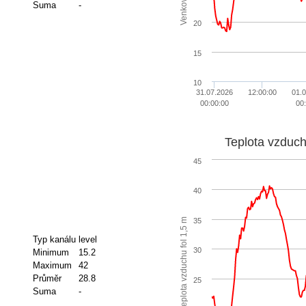
Suma
-
20
15
10
31.07.2026
12:00:00
01.
00:00:00
00
45
40
35
m
Typ kanálu
level
30
Minimum
15.2
T
e
p
l
o
t
a
v
z
d
u
c
h
u
f
o
l
1
,
5
Maximum
42
Průměr
28.8
25
Suma
-