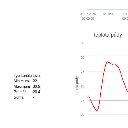
31.07.2026
12:00:00
01.0
00:00:00
00:
teplota půdy
32
30
28
Typ kanálu
level
teplota půdy
Minimum
22
Maximum
30.5
26
Průměr
26.4
Suma
-
24
22