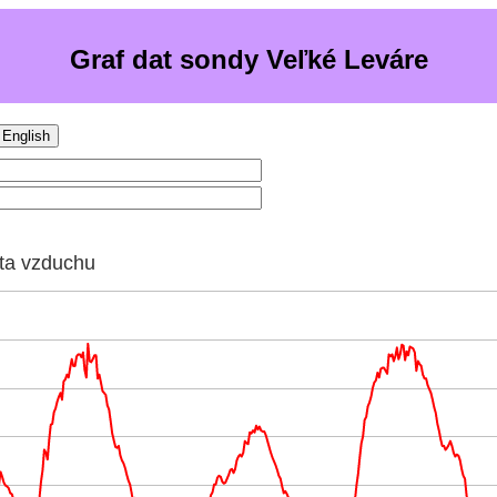
Graf dat sondy Veľké Leváre
English
ota vzduchu