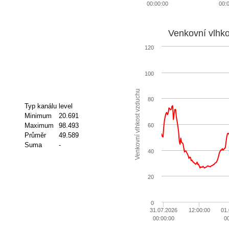
00:00:00
00:
Venkovní vlhk
120
100
Venkovní vlhkost vzduchu
80
Typ kanálu
level
Minimum
20.691
Maximum
98.493
60
Průměr
49.589
Suma
-
40
20
0
31.07.2026
12:00:00
01
00:00:00
0