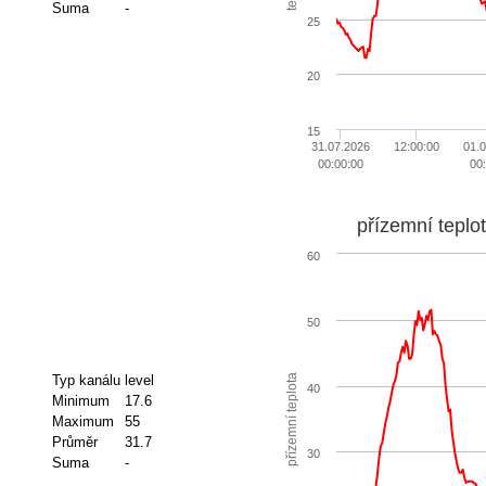
Suma
-
25
20
15
31.07.2026
12:00:00
01.
00:00:00
00
přízemní teplo
60
50
přízemní teplota
Typ kanálu
level
40
Minimum
17.6
Maximum
55
Průměr
31.7
30
Suma
-