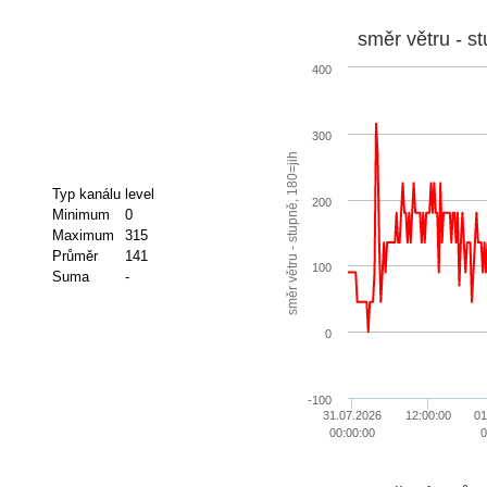
směr větru - s
400
300
směr větru - stupně, 180=jih
Typ kanálu
level
200
Minimum
0
Maximum
315
Průměr
141
100
Suma
-
0
-100
31.07.2026
12:00:00
01
00:00:00
0