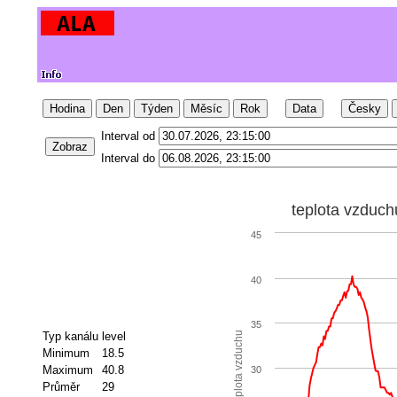
Hodina
Den
Týden
Měsíc
Rok
Data
Česky
Interval od
Zobraz
Interval do
teplota vzduch
45
40
35
Typ kanálu
level
teplota vzduchu
Minimum
18.5
Maximum
40.8
30
Průměr
29