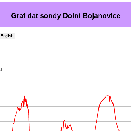
Graf dat sondy Dolní Bojanovice
English
u