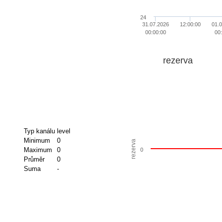
24
31.07.2026
12:00:00
01.
00:00:00
00
rezerva
Typ kanálu
level
Minimum
0
rezerva
Maximum
0
0
Průměr
0
Suma
-