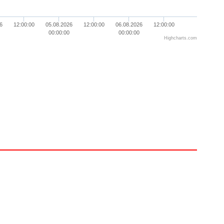
6
12:00:00
05.08.2026
12:00:00
06.08.2026
12:00:00
00:00:00
00:00:00
Highcharts.com