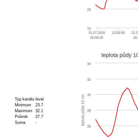
20
10
31.07.2026
12:00:00
01.
00:00:00
00
teplota půdy 1
34
32
30
teplota půdy 10 cm
Typ kanálu
level
Minimum
23.7
Maximum
32.1
28
Průměr
27.7
Suma
-
26