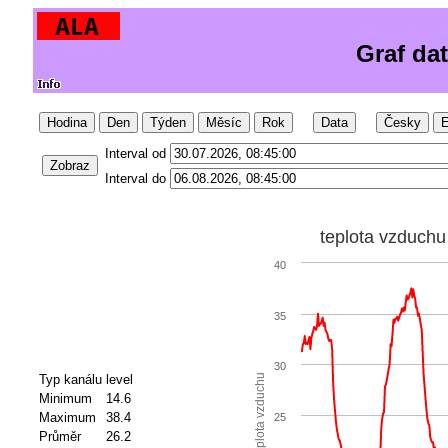
Graf da
Hodina
Den
Týden
Měsíc
Rok
Data
Česky
E
Interval od
Zobraz
Interval do
teplota vzduchu
40
35
30
Typ kanálu
level
teplota vzduchu
Minimum
14.6
Maximum
38.4
25
Průměr
26.2