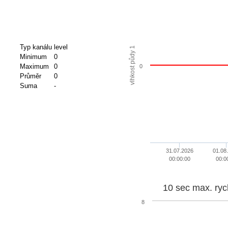
Typ kanálu
level
vlhkost půdy 1
Minimum
0
Maximum
0
0
Průměr
0
Suma
-
31.07.2026
01.08
00:00:00
00:0
10 sec max. ryc
8