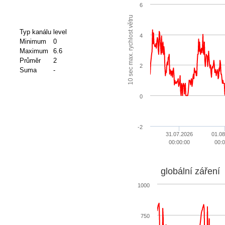
6
10 sec max. rychlost větru
Typ kanálu
level
4
Minimum
0
Maximum
6.6
Průměr
2
2
Suma
-
0
-2
31.07.2026
01.08
00:00:00
00:0
globální záření
1000
750