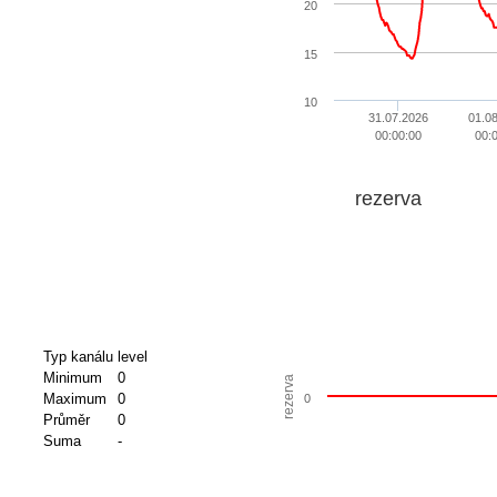
20
15
10
31.07.2026
01.0
00:00:00
00:
rezerva
Typ kanálu
level
Minimum
0
rezerva
Maximum
0
0
Průměr
0
Suma
-