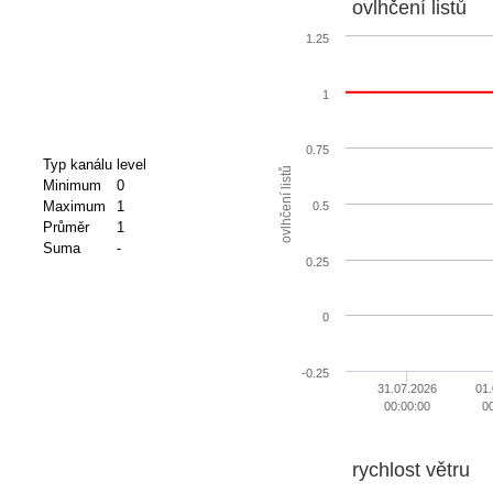
ovlhčení listů
1.25
1
0.75
Typ kanálu
level
ovlhčení listů
Minimum
0
Maximum
1
0.5
Průměr
1
Suma
-
0.25
0
-0.25
31.07.2026
01.
00:00:00
0
rychlost větru