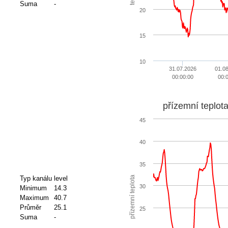
Suma
-
20
15
10
31.07.2026
01.0
00:00:00
00:
přízemní teplot
45
40
35
přízemní teplota
Typ kanálu
level
30
Minimum
14.3
Maximum
40.7
Průměr
25.1
25
Suma
-