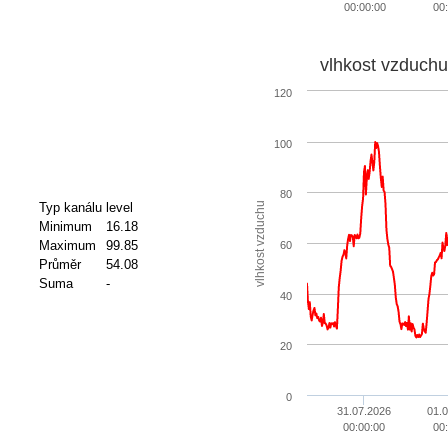
00:00:00
00
vlhkost vzduchu
120
100
80
vlhkost vzduchu
Typ kanálu
level
Minimum
16.18
Maximum
99.85
60
Průměr
54.08
Suma
-
40
20
0
31.07.2026
01.0
00:00:00
00: