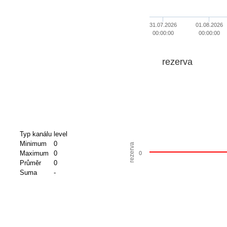
31.07.2026
01.08.2026
00:00:00
00:00:00
rezerva
Typ kanálu
level
Minimum
0
rezerva
Maximum
0
0
Průměr
0
Suma
-