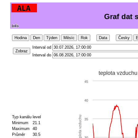
Graf dat 
Hodina
Den
Týden
Měsíc
Rok
Data
Česky
E
Interval od
Zobraz
Interval do
teplota vzduchu
45
40
Typ kanálu
level
teplota vzduchu
35
Minimum
21.1
Maximum
40
Průměr
30.5
30