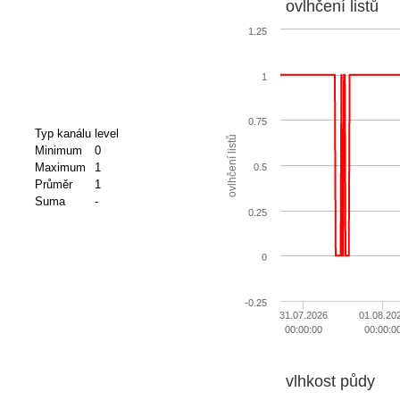
ovlhčení listů
1.25
1
0.75
Typ kanálu
level
ovlhčení listů
Minimum
0
Maximum
1
0.5
Průměr
1
Suma
-
0.25
0
-0.25
31.07.2026
01.08.20
00:00:00
00:00:0
vlhkost půdy