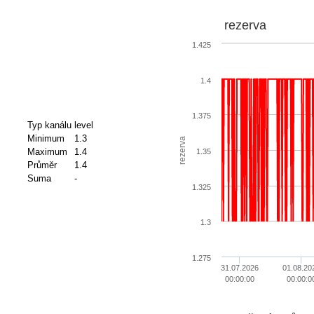
rezerva
1.425
1.4
1.375
Typ kanálu
level
Minimum
1.3
rezerva
Maximum
1.4
1.35
Průměr
1.4
Suma
-
1.325
1.3
1.275
31.07.2026
01.08.20
00:00:00
00:00:0