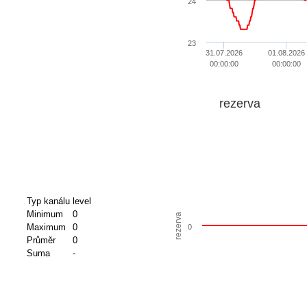
24
23
31.07.2026
01.08.2026
00:00:00
00:00:00
rezerva
Typ kanálu
level
Minimum
0
rezerva
Maximum
0
0
Průměr
0
Suma
-