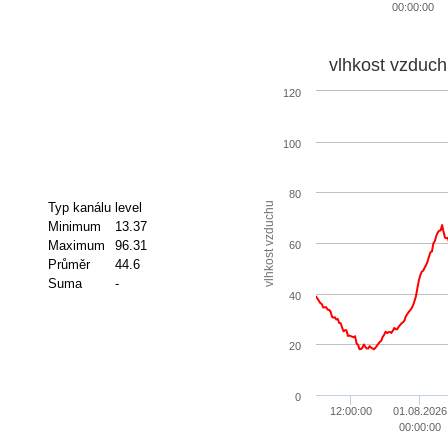
00:00:00
vlhkost vzduch
120
100
80
vlhkost vzduchu
Typ kanálu
level
Minimum
13.37
Maximum
96.31
60
Průměr
44.6
Suma
-
40
20
0
12:00:00
01.08.2026
00:00:00