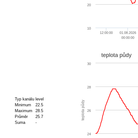
20
10
12:00:00
01.08.2026
00:00:00
teplota půdy
30
28
Typ kanálu
level
teplota půdy
Minimum
22.5
Maximum
28.5
26
Průměr
25.7
Suma
-
24