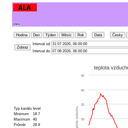
Hodina
Den
Týden
Měsíc
Rok
Data
Česky
Interval od
Zobraz
Interval do
teplota vzduch
45
40
35
Typ kanálu
level
teplota vzduchu
Minimum
18.7
Maximum
40
30
Průměr
28.9