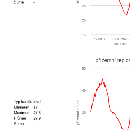
Suma
-
25
20
15
12:00:00
01.08.2026
00:00:00
přízemní teplo
50
40
přízemní teplota
Typ kanálu
level
Minimum
17
Maximum
47.6
30
Průměr
29.9
Suma
-