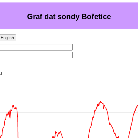
Graf dat sondy Bořetice
English
u