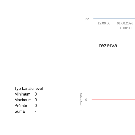
22
12:00:00
01.08.2026
00:00:00
rezerva
Typ kanálu
level
Minimum
0
rezerva
Maximum
0
0
Průměr
0
Suma
-