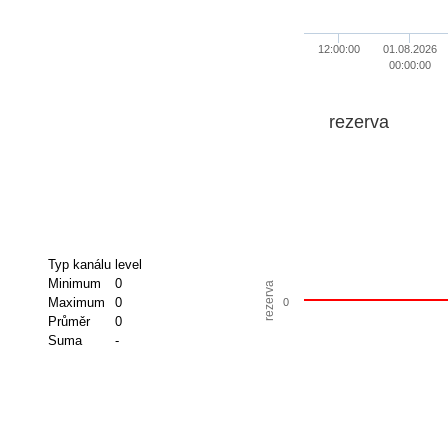
12:00:00
01.08.2026
00:00:00
rezerva
Typ kanálu
level
Minimum
0
rezerva
Maximum
0
0
Průměr
0
Suma
-