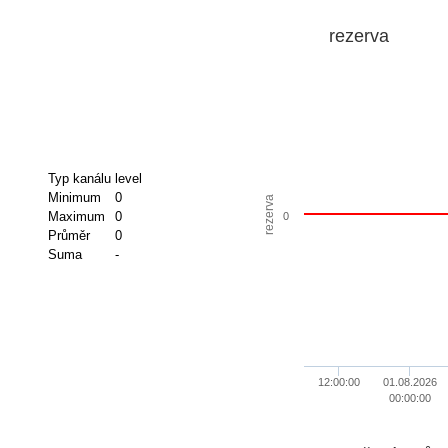
rezerva
Typ kanálu
level
Minimum
0
rezerva
Maximum
0
0
Průměr
0
Suma
-
12:00:00
01.08.2026
00:00:00