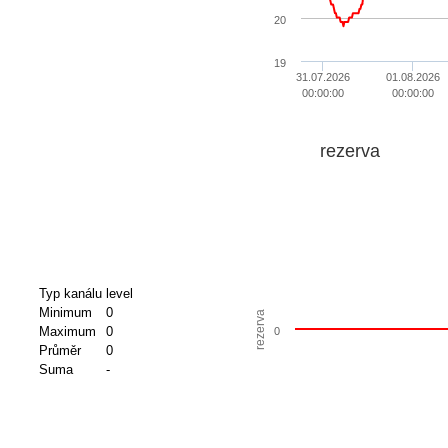
20
19
31.07.2026
01.08.2026
00:00:00
00:00:00
rezerva
Typ kanálu
level
Minimum
0
rezerva
Maximum
0
0
Průměr
0
Suma
-