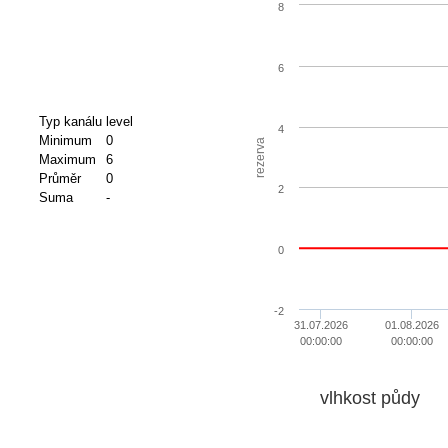
8
6
Typ kanálu
level
4
Minimum
0
rezerva
Maximum
6
Průměr
0
2
Suma
-
0
-2
31.07.2026
01.08.2026
00:00:00
00:00:00
vlhkost půdy