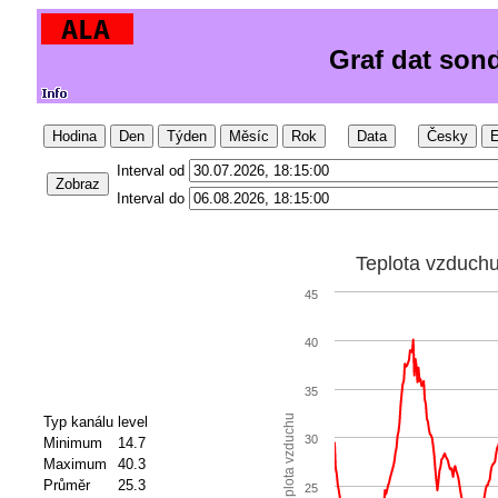
Graf dat son
Hodina
Den
Týden
Měsíc
Rok
Data
Česky
E
Interval od
Zobraz
Interval do
Teplota vzduch
45
40
35
Teplota vzduchu
Typ kanálu
level
30
Minimum
14.7
Maximum
40.3
Průměr
25.3
25