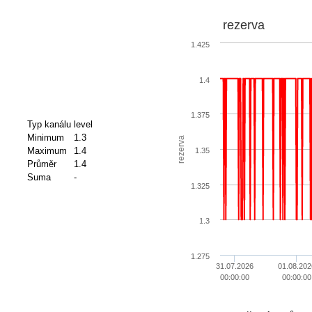
rezerva
1.425
1.4
1.375
Typ kanálu
level
Minimum
1.3
rezerva
Maximum
1.4
1.35
Průměr
1.4
Suma
-
1.325
1.3
1.275
31.07.2026
01.08.202
00:00:00
00:00:00