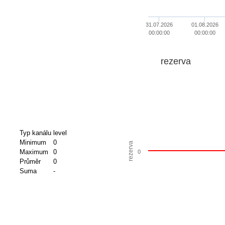
31.07.2026
01.08.2026
00:00:00
00:00:00
rezerva
Typ kanálu
level
Minimum
0
rezerva
Maximum
0
0
Průměr
0
Suma
-