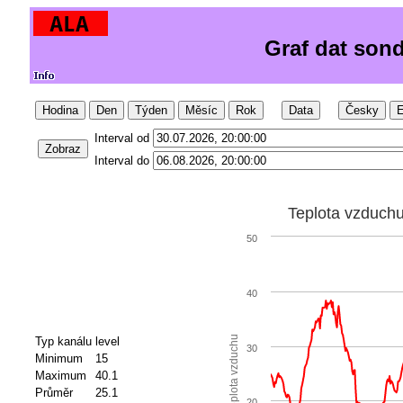
Graf dat son
Hodina
Den
Týden
Měsíc
Rok
Data
Česky
E
Interval od
Zobraz
Interval do
Teplota vzduch
50
40
Teplota vzduchu
Typ kanálu
level
30
Minimum
15
Maximum
40.1
Průměr
25.1
20