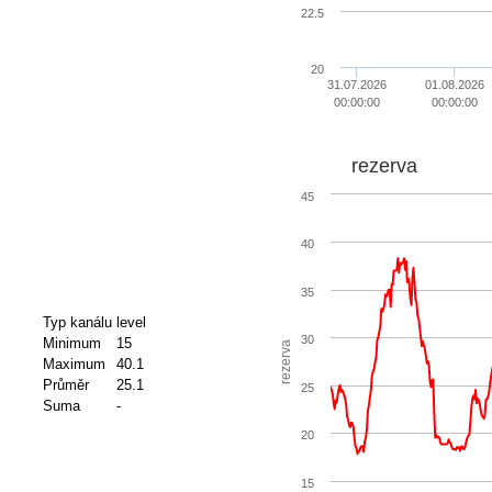
22.5
20
31.07.2026
01.08.2026
00:00:00
00:00:00
rezerva
45
40
35
Typ kanálu
level
30
Minimum
15
rezerva
Maximum
40.1
Průměr
25.1
25
Suma
-
20
15