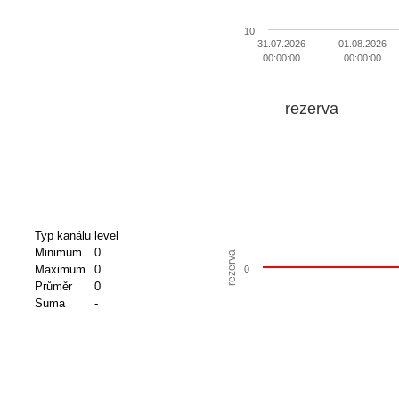
10
31.07.2026
01.08.2026
00:00:00
00:00:00
rezerva
Typ kanálu
level
Minimum
0
rezerva
Maximum
0
0
Průměr
0
Suma
-