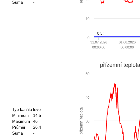
Suma
-
10
0.5:
0
31.07.2026
01.08.2026
00:00:00
00:00:00
přízemní teplot
50
40
přízemní teplota
Typ kanálu
level
Minimum
14.5
Maximum
46
30
Průměr
26.4
Suma
-