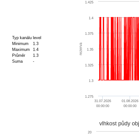
1.425
1.4
1.375
Typ kanálu
level
Minimum
1.3
rezerva
Maximum
1.4
1.35
Průměr
1.3
Suma
-
1.325
1.3
1.275
31.07.2026
01.08.2026
00:00:00
00:00:00
vlhkost půdy ob
20