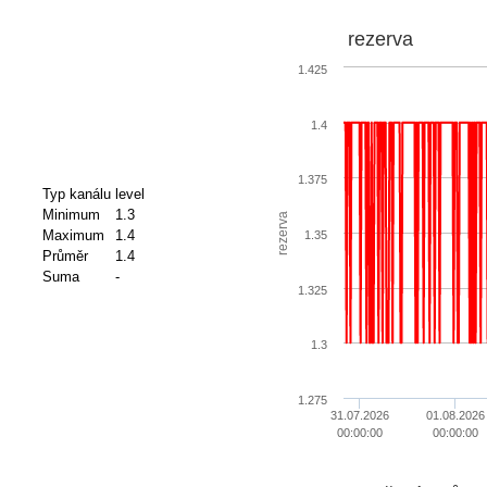
rezerva
1.425
1.4
1.375
Typ kanálu
level
Minimum
1.3
rezerva
Maximum
1.4
1.35
Průměr
1.4
Suma
-
1.325
1.3
1.275
31.07.2026
01.08.2026
00:00:00
00:00:00