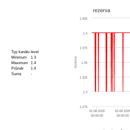
rezerva
1.425
1.4
1.375
Typ kanálu
level
Minimum
1.3
rezerva
Maximum
1.4
1.35
Průměr
1.4
Suma
-
1.325
1.3
1.275
01.08.2026
02.08.202
00:00:00
00:00:00