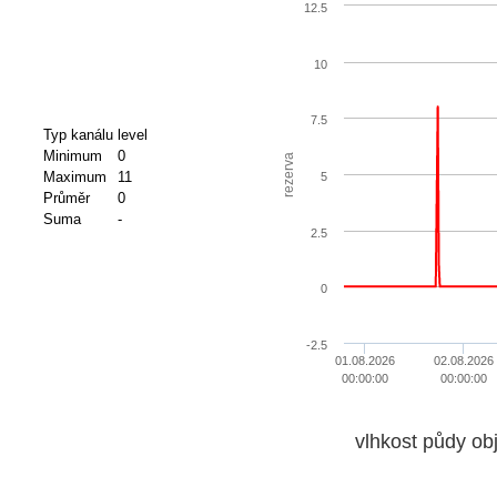
12.5
10
7.5
Typ kanálu
level
Minimum
0
rezerva
Maximum
11
5
Průměr
0
Suma
-
2.5
0
-2.5
01.08.2026
02.08.2026
00:00:00
00:00:00
vlhkost půdy ob