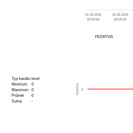
01.08.2026
02.08.2026
00:00:00
00:00:00
rezerva
Typ kanálu
level
Minimum
0
rezerva
Maximum
0
0
Průměr
0
Suma
-