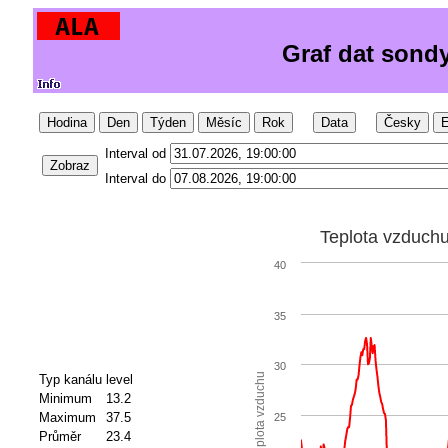
Graf dat sond
Hodina
Den
Týden
Měsíc
Rok
Data
Česky
E
Interval od
Zobraz
Interval do
Teplota vzduch
40
35
30
Teplota vzduchu
Typ kanálu
level
Minimum
13.2
Maximum
37.5
25
Průměr
23.4