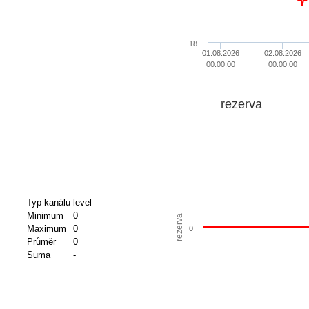
18
01.08.2026
02.08.2026
00:00:00
00:00:00
rezerva
Typ kanálu
level
Minimum
0
rezerva
Maximum
0
0
Průměr
0
Suma
-