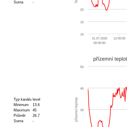
Suma
-
20
15
10
31.07.2026
12:00:00
00:00:00
přízemní teplo
50
40
přízemní teplota
Typ kanálu
level
Minimum
13.6
Maximum
45
30
Průměr
26.7
Suma
-