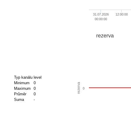
31.07.2026
12:00:00
00:00:00
rezerva
Typ kanálu
level
Minimum
0
rezerva
Maximum
0
0
Průměr
0
Suma
-