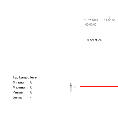
31.07.2026
12:00:00
00:00:00
rezerva
Typ kanálu
level
Minimum
0
rezerva
Maximum
0
0
Průměr
0
Suma
-