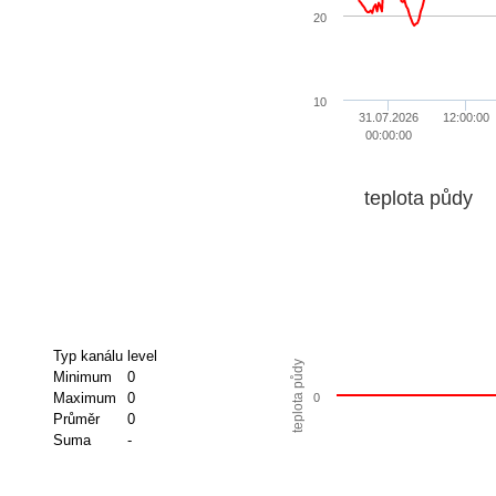
20
10
31.07.2026
12:00:00
00:00:00
teplota půdy
Typ kanálu
level
teplota půdy
Minimum
0
Maximum
0
0
Průměr
0
Suma
-