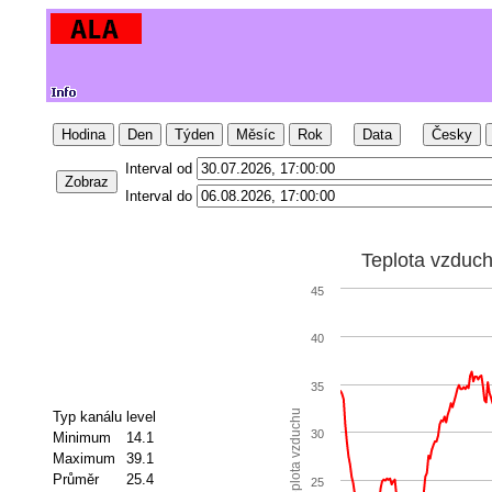
Hodina
Den
Týden
Měsíc
Rok
Data
Česky
Interval od
Zobraz
Interval do
Teplota vzduc
45
40
35
Teplota vzduchu
Typ kanálu
level
30
Minimum
14.1
Maximum
39.1
Průměr
25.4
25