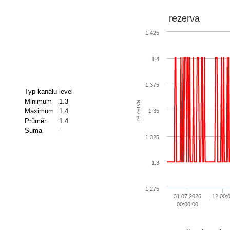
rezerva
1.425
1.4
1.375
Typ kanálu
level
Minimum
1.3
rezerva
Maximum
1.4
1.35
Průměr
1.4
Suma
-
1.325
1.3
1.275
31.07.2026
12:00:
00:00:00