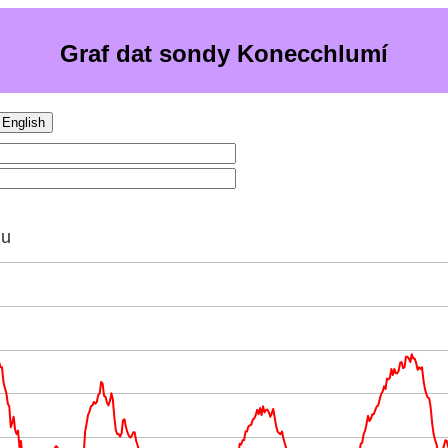
Graf dat sondy Konecchlumí
English
hu