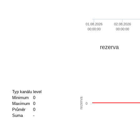
01.08.2026
02.08.2026
00:00:00
00:00:00
rezerva
Typ kanálu
level
Minimum
0
rezerva
Maximum
0
0
Průměr
0
Suma
-