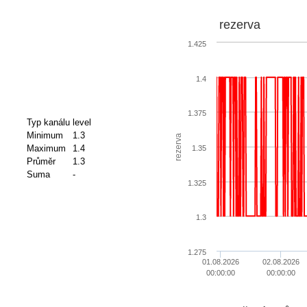
rezerva
1.425
1.4
1.375
Typ kanálu
level
Minimum
1.3
rezerva
Maximum
1.4
1.35
Průměr
1.3
Suma
-
1.325
1.3
1.275
01.08.2026
02.08.2026
00:00:00
00:00:00