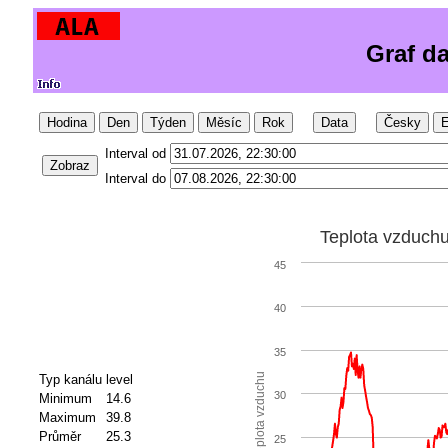
Graf d
Hodina
Den
Týden
Měsíc
Rok
Data
Česky
E
Interval od
Zobraz
Interval do
Teplota vzduch
45
40
35
Teplota vzduchu
Typ kanálu
level
30
Minimum
14.6
Maximum
39.8
Průměr
25.3
25