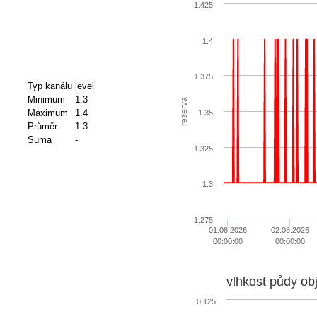
1.425
1.4
1.375
Typ kanálu
level
Minimum
1.3
rezerva
Maximum
1.4
1.35
Průměr
1.3
Suma
-
1.325
1.3
1.275
01.08.2026
02.08.2026
00:00:00
00:00:00
vlhkost půdy ob
0.125