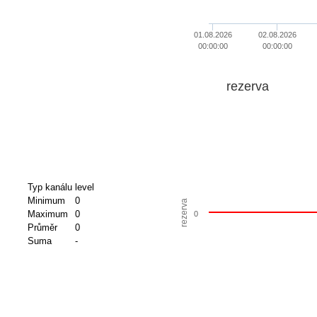
01.08.2026
02.08.2026
00:00:00
00:00:00
rezerva
Typ kanálu
level
Minimum
0
rezerva
Maximum
0
0
Průměr
0
Suma
-