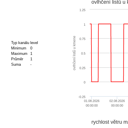
ovlhčení listů 
1.25
1
ovlhčení listů u kmene
0.75
Typ kanálu
level
Minimum
0
Maximum
1
0.5
Průměr
1
Suma
-
0.25
0
-0.25
01.08.2026
02.08.2026
00:00:00
00:00:00
rychlost větru m