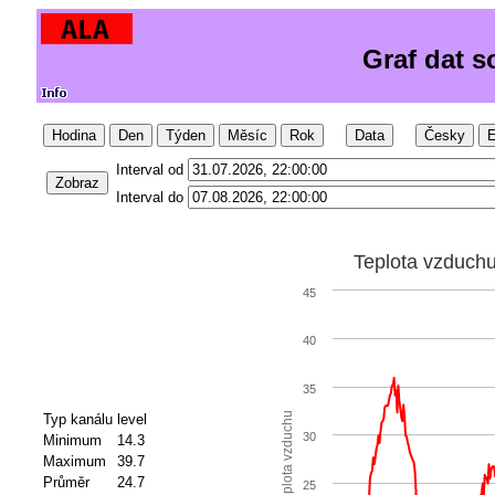
Graf dat 
Hodina
Den
Týden
Měsíc
Rok
Data
Česky
E
Interval od
Zobraz
Interval do
Teplota vzduch
45
40
35
Teplota vzduchu
Typ kanálu
level
30
Minimum
14.3
Maximum
39.7
Průměr
24.7
25