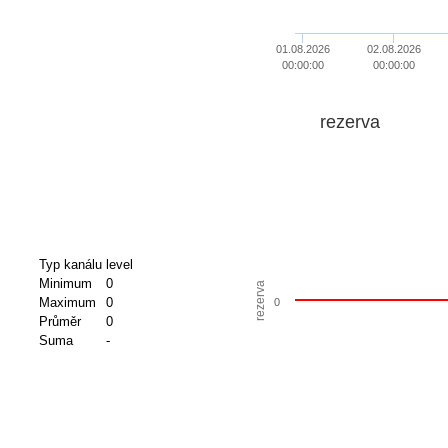
01.08.2026
02.08.2026
00:00:00
00:00:00
rezerva
Typ kanálu
level
Minimum
0
rezerva
Maximum
0
0
Průměr
0
Suma
-