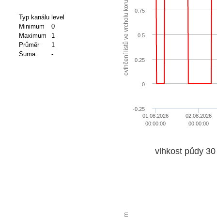
ovlhčení listů ve vrcholu koruny
0.75
Typ kanálu
level
Minimum
0
Maximum
1
0.5
Průměr
1
Suma
-
0.25
0
-0.25
01.08.2026
02.08.2026
00:00:00
00:00:00
vlhkost půdy 30