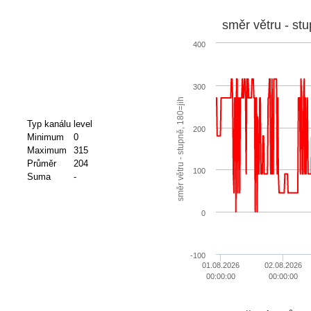
směr větru - stu
400
300
směr větru - stupně, 180=jih
Typ kanálu
level
200
Minimum
0
Maximum
315
Průměr
204
100
Suma
-
0
-100
01.08.2026
02.08.2026
00:00:00
00:00:00