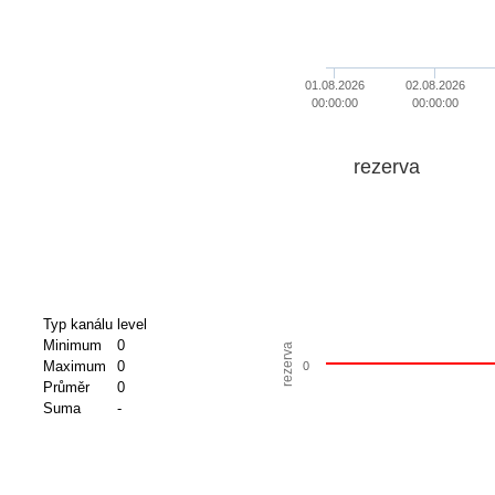
01.08.2026
02.08.2026
00:00:00
00:00:00
rezerva
Typ kanálu
level
Minimum
0
rezerva
Maximum
0
0
Průměr
0
Suma
-