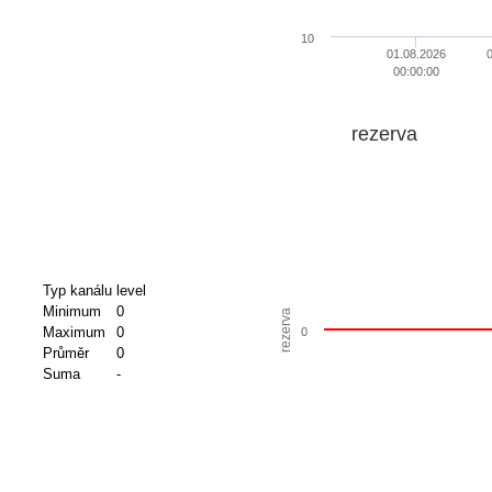
10
01.08.2026
0
00:00:00
rezerva
Typ kanálu
level
Minimum
0
rezerva
Maximum
0
0
Průměr
0
Suma
-