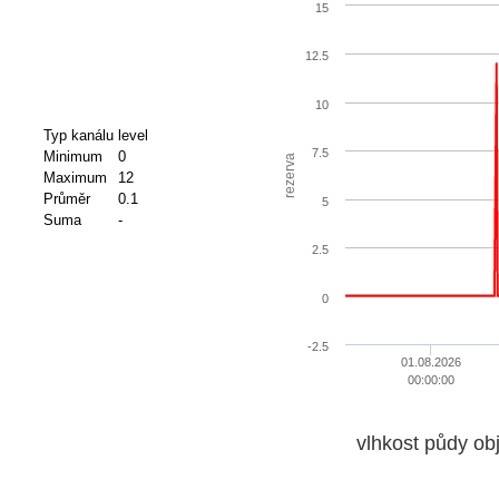
15
12.5
10
Typ kanálu
level
7.5
Minimum
0
rezerva
Maximum
12
Průměr
0.1
5
Suma
-
2.5
0
-2.5
01.08.2026
00:00:00
vlhkost půdy ob