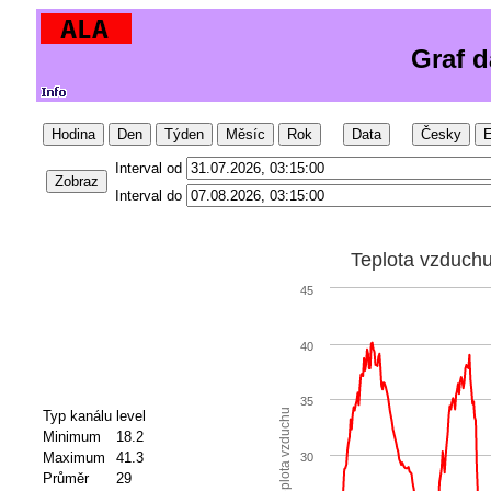
Graf d
Hodina
Den
Týden
Měsíc
Rok
Data
Česky
E
Interval od
Zobraz
Interval do
Teplota vzduch
45
40
35
Teplota vzduchu
Typ kanálu
level
Minimum
18.2
Maximum
41.3
30
Průměr
29