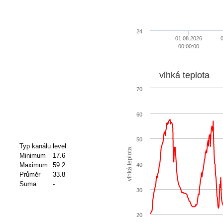
24
01.08.2026
0
00:00:00
vlhká teplota
70
60
50
Typ kanálu
level
vlhká teplota
Minimum
17.6
Maximum
59.2
40
Průměr
33.8
Suma
-
30
20