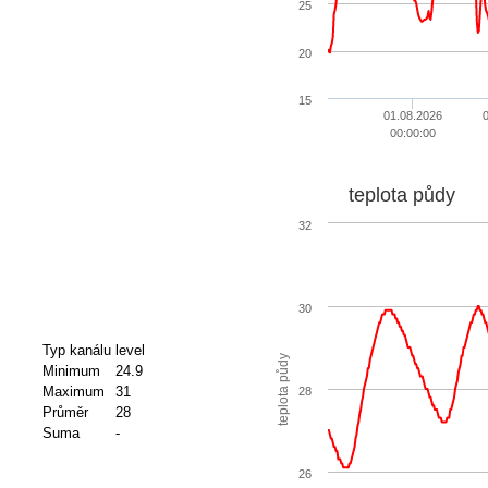
25
20
15
01.08.2026
0
00:00:00
teplota půdy
32
30
Typ kanálu
level
teplota půdy
Minimum
24.9
Maximum
31
28
Průměr
28
Suma
-
26