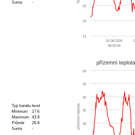
Suma
-
25
20
15
01.08.2026
0
00:00:00
přízemní teplot
50
45
40
přízemní teplota
Typ kanálu
level
35
Minimum
17.6
Maximum
43.8
Průměr
29.8
30
Suma
-