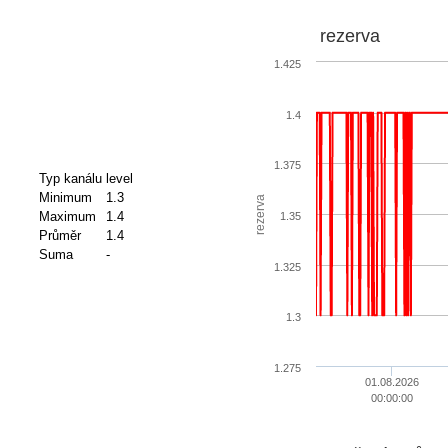
rezerva
1.425
1.4
1.375
Typ kanálu
level
Minimum
1.3
rezerva
Maximum
1.4
1.35
Průměr
1.4
Suma
-
1.325
1.3
1.275
01.08.2026
00:00:00