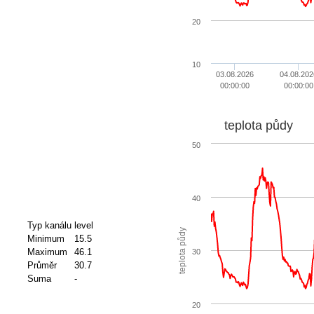
20
10
03.08.2026
04.08.202
00:00:00
00:00:00
teplota půdy
50
40
Typ kanálu
level
teplota půdy
Minimum
15.5
Maximum
46.1
30
Průměr
30.7
Suma
-
20