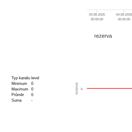
03.08.2026
04.08.2026
00:00:00
00:00:00
rezerva
Typ kanálu
level
Minimum
0
rezerva
Maximum
0
0
Průměr
0
Suma
-