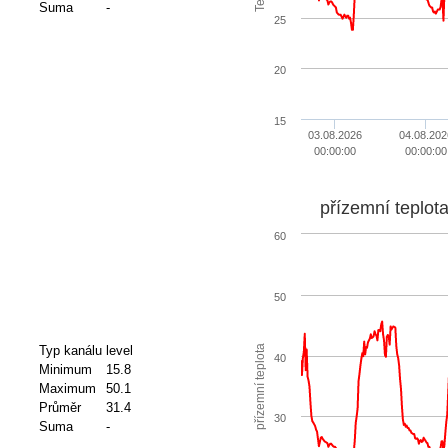
Suma
-
25
20
15
03.08.2026
04.08.202
00:00:00
00:00:00
přízemní teplot
60
50
přízemní teplota
Typ kanálu
level
40
Minimum
15.8
Maximum
50.1
Průměr
31.4
30
Suma
-