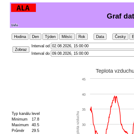
Graf da
Hodina
Den
Týden
Měsíc
Rok
Data
Česky
E
Interval od
Zobraz
Interval do
Teplota vzduch
45
40
35
Teplota vzduchu
Typ kanálu
level
Minimum
17.8
Maximum
40.5
30
Průměr
29.5