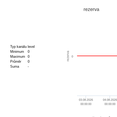
rezerva
Typ kanálu
level
Minimum
0
rezerva
Maximum
0
0
Průměr
0
Suma
-
03.08.2026
04.08.2026
00:00:00
00:00:00