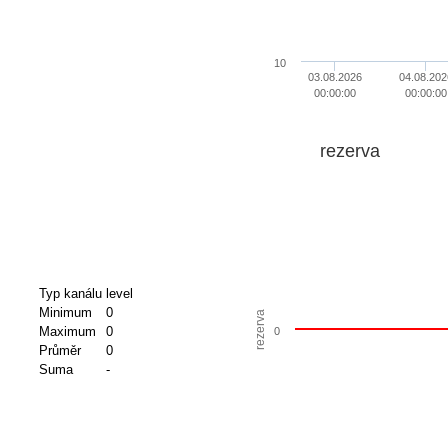
10
03.08.2026
04.08.202
00:00:00
00:00:00
rezerva
Typ kanálu
level
Minimum
0
rezerva
Maximum
0
0
Průměr
0
Suma
-