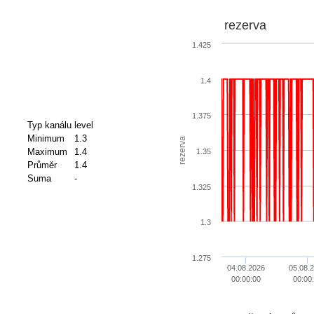
rezerva
1.425
1.4
1.375
Typ kanálu
level
Minimum
1.3
rezerva
Maximum
1.4
1.35
Průměr
1.4
Suma
-
1.325
1.3
1.275
04.08.2026
05.08.
00:00:00
00:00