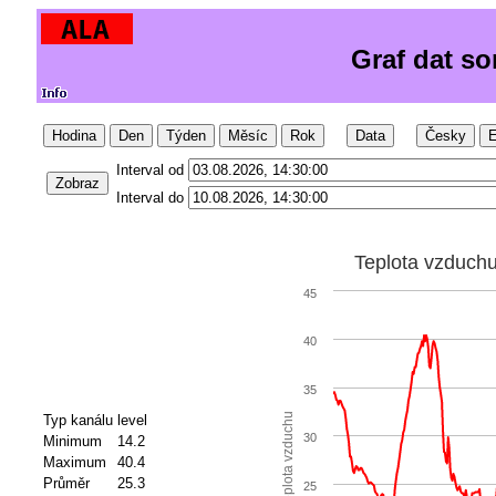
Graf dat s
Hodina
Den
Týden
Měsíc
Rok
Data
Česky
E
Interval od
Zobraz
Interval do
Teplota vzduch
45
40
35
Teplota vzduchu
Typ kanálu
level
30
Minimum
14.2
Maximum
40.4
Průměr
25.3
25