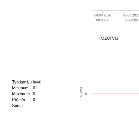
04.08.2026
05.08.202
00:00:00
00:00:00
rezerva
Typ kanálu
level
Minimum
0
rezerva
Maximum
0
0
Průměr
0
Suma
-