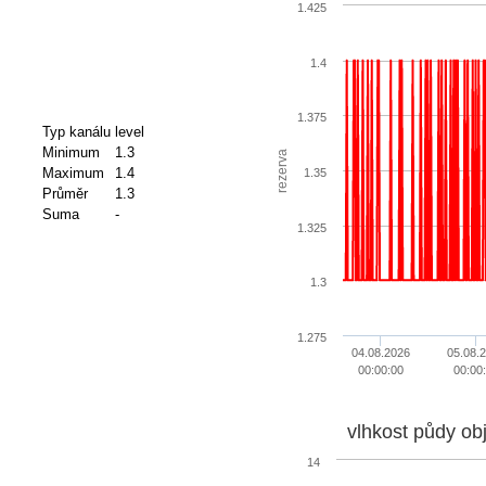
1.425
1.4
1.375
Typ kanálu
level
Minimum
1.3
rezerva
Maximum
1.4
1.35
Průměr
1.3
Suma
-
1.325
1.3
1.275
04.08.2026
05.08.
00:00:00
00:00
vlhkost půdy ob
14