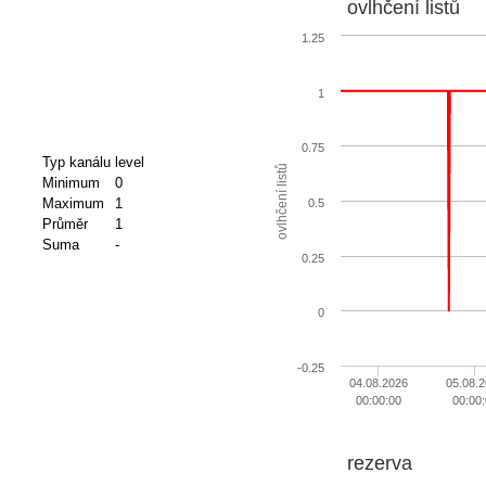
ovlhčení listů
1.25
1
0.75
Typ kanálu
level
ovlhčení listů
Minimum
0
Maximum
1
0.5
Průměr
1
Suma
-
0.25
0
-0.25
04.08.2026
05.08.
00:00:00
00:00:
rezerva