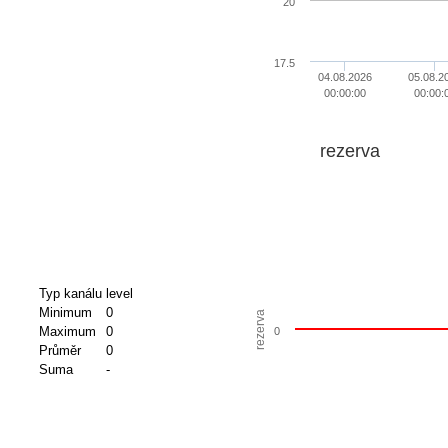
20
17.5
04.08.2026
05.08.2
00:00:00
00:00:
rezerva
Typ kanálu
level
Minimum
0
rezerva
Maximum
0
0
Průměr
0
Suma
-