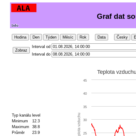
Graf dat s
Hodina
Den
Týden
Měsíc
Rok
Data
Česky
E
Interval od
Zobraz
Interval do
Teplota vzduch
45
40
35
Teplota vzduchu
Typ kanálu
level
30
Minimum
12.3
Maximum
38.8
Průměr
23.9
25