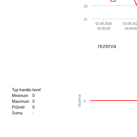
22
21
02.08.2026
03.08.20
00:00:00
00:00:0
rezerva
Typ kanálu
level
Minimum
0
rezerva
Maximum
0
0
Průměr
0
Suma
-