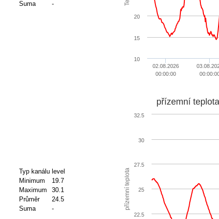
Suma
-
20
15
10
02.08.2026
03.08.20
00:00:00
00:00:0
přízemní teplot
32.5
30
27.5
přízemní teplota
Typ kanálu
level
Minimum
19.7
Maximum
30.1
25
Průměr
24.5
Suma
-
22.5