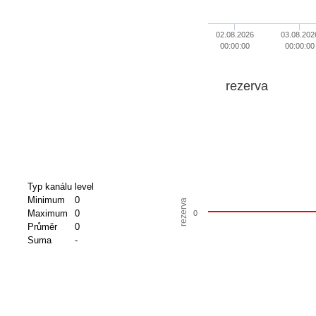
02.08.2026
03.08.202
00:00:00
00:00:00
rezerva
Typ kanálu
level
Minimum
0
rezerva
Maximum
0
0
Průměr
0
Suma
-