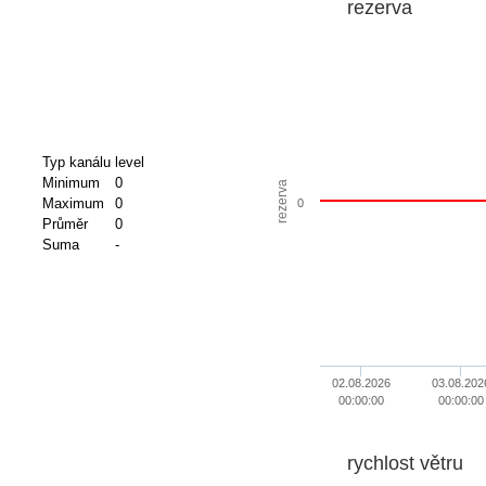
rezerva
Typ kanálu
level
Minimum
0
rezerva
Maximum
0
0
Průměr
0
Suma
-
02.08.2026
03.08.202
00:00:00
00:00:00
rychlost větru