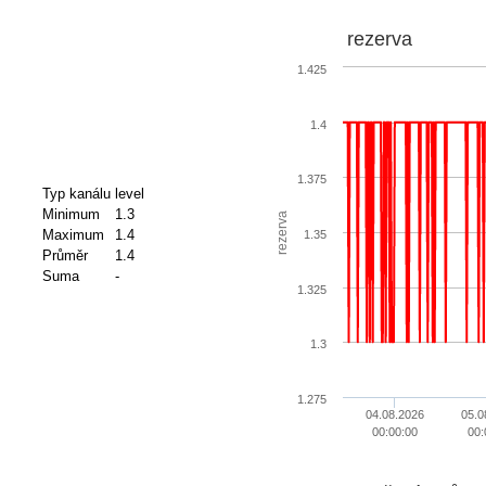
rezerva
1.425
1.4
1.375
Typ kanálu
level
Minimum
1.3
rezerva
Maximum
1.4
1.35
Průměr
1.4
Suma
-
1.325
1.3
1.275
04.08.2026
05.0
00:00:00
00: