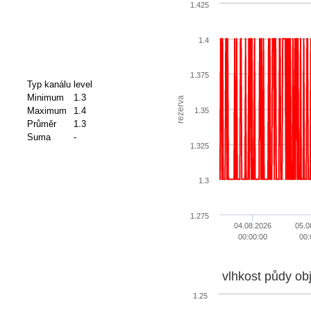
1.425
1.4
1.375
Typ kanálu
level
Minimum
1.3
rezerva
Maximum
1.4
1.35
Průměr
1.3
Suma
-
1.325
1.3
1.275
04.08.2026
05.0
00:00:00
00:
vlhkost půdy ob
1.25