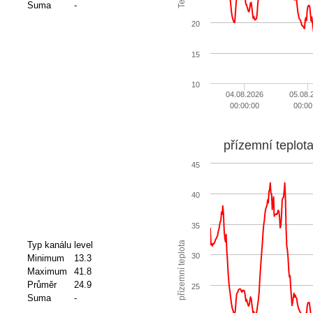
Suma
-
20
15
10
04.08.2026
05.08.
00:00:00
00:00
přízemní teplot
45
40
35
přízemní teplota
Typ kanálu
level
30
Minimum
13.3
Maximum
41.8
Průměr
24.9
25
Suma
-