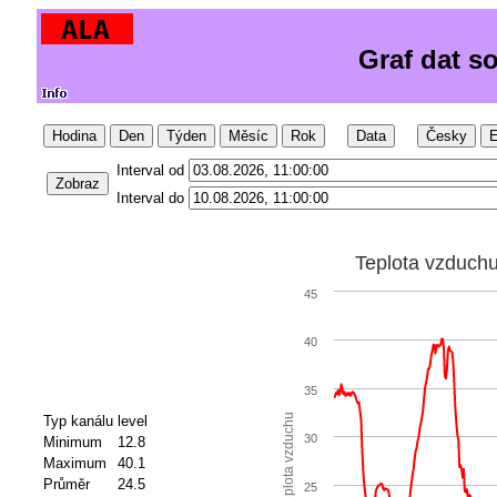
Graf dat s
Hodina
Den
Týden
Měsíc
Rok
Data
Česky
E
Interval od
Zobraz
Interval do
Teplota vzduch
45
40
35
Teplota vzduchu
Typ kanálu
level
30
Minimum
12.8
Maximum
40.1
Průměr
24.5
25