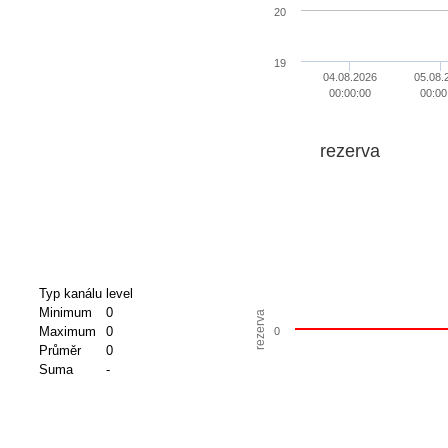
20
19
04.08.2026
05.08.
00:00:00
00:00
rezerva
Typ kanálu
level
Minimum
0
rezerva
Maximum
0
0
Průměr
0
Suma
-