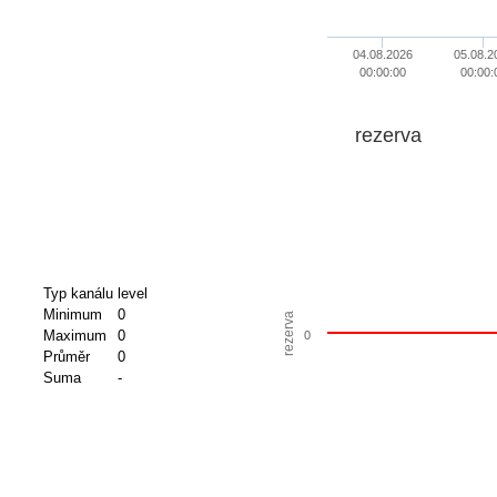
04.08.2026
05.08.2
00:00:00
00:00:
rezerva
Typ kanálu
level
Minimum
0
rezerva
Maximum
0
0
Průměr
0
Suma
-