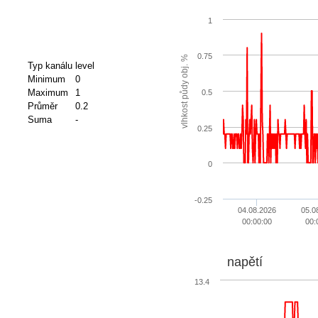
1
0.75
vlhkost půdy obj. %
Typ kanálu
level
Minimum
0
Maximum
1
0.5
Průměr
0.2
Suma
-
0.25
0
-0.25
04.08.2026
05.0
00:00:00
00:
napětí
13.4