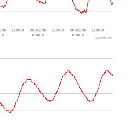
2026
12:00:00
05.08.2026
12:00:00
06.08.2026
12:00:00
:00
00:00:00
00:00:00
Highcharts.com