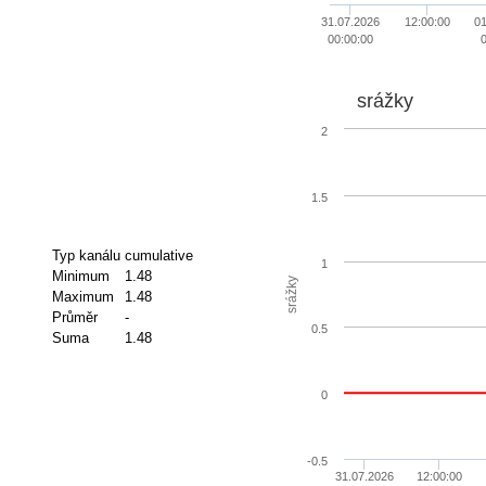
31.07.2026
12:00:00
01
00:00:00
0
srážky
2
1.5
Typ kanálu
cumulative
1
Minimum
1.48
srážky
Maximum
1.48
Průměr
-
0.5
Suma
1.48
0
-0.5
31.07.2026
12:00:00