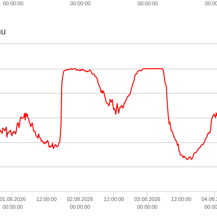
00:00:00
00:00:00
00:00:00
00:0
hu
01.08.2026
12:00:00
02.08.2026
12:00:00
03.08.2026
12:00:00
04.08
00:00:00
00:00:00
00:00:00
00:0