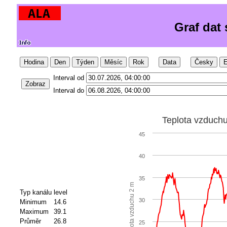
Graf dat
Hodina
Den
Týden
Měsíc
Rok
Data
Česky
E
Interval od
Zobraz
Interval do
Teplota vzduch
45
40
35
Teplota vzduchu 2 m
Typ kanálu
level
30
Minimum
14.6
Maximum
39.1
Průměr
26.8
25