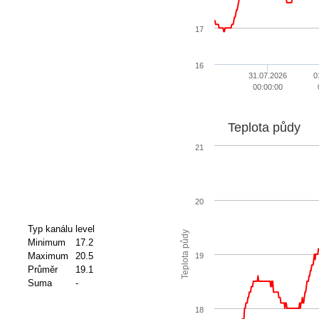
17
16
31.07.2026
0
00:00:00
Teplota půdy
21
20
Typ kanálu
level
Teplota půdy
Minimum
17.2
Maximum
20.5
19
Průměr
19.1
Suma
-
18