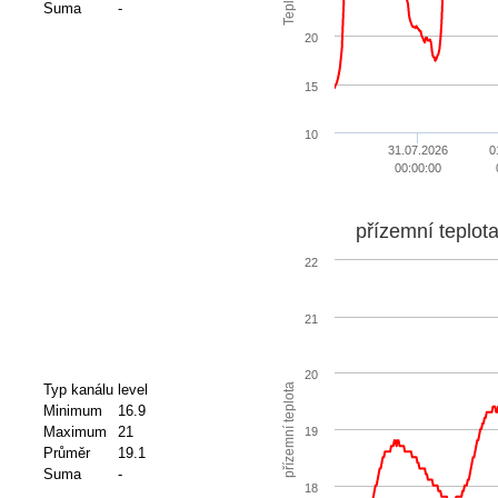
Suma
-
20
15
10
31.07.2026
0
00:00:00
přízemní teplot
22
21
20
přízemní teplota
Typ kanálu
level
Minimum
16.9
Maximum
21
19
Průměr
19.1
Suma
-
18