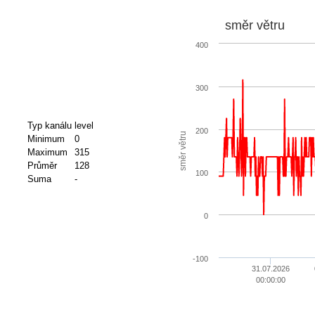
směr větru
400
300
Typ kanálu
level
200
směr větru
Minimum
0
Maximum
315
Průměr
128
100
Suma
-
0
-100
31.07.2026
00:00:00