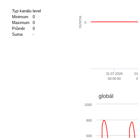
Typ kanálu
level
Minimum
0
rezerva
Maximum
0
0
Průměr
0
Suma
-
31.07.2026
01
00:00:00
0
globál
1000
800
600