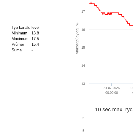
17
vlhkost půdy obj. %
Typ kanálu
level
16
Minimum
13.8
Maximum
17.5
Průměr
15.4
15
Suma
-
14
13
31.07.2026
0
00:00:00
10 sec max. ryc
6
5