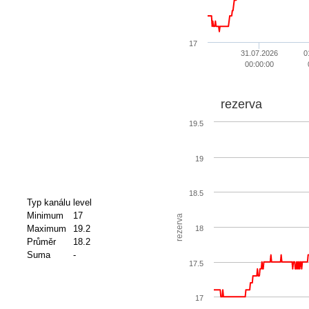
17
31.07.2026
0
00:00:00
rezerva
19.5
19
18.5
Typ kanálu
level
Minimum
17
rezerva
Maximum
19.2
18
Průměr
18.2
Suma
-
17.5
17