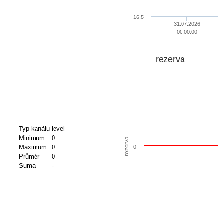
16.5
31.07.2026
00:00:00
rezerva
Typ kanálu
level
Minimum
0
rezerva
Maximum
0
0
Průměr
0
Suma
-