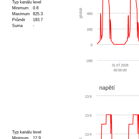
Typ kanálu
level
Minimum
0.8
globál
Maximum
825.3
400
Průměr
193.7
Suma
-
200
0
-200
31.07.2026
00:00:00
napětí
13.8
13.6
Typ kanálu
level
13.4
Minimum
12.9