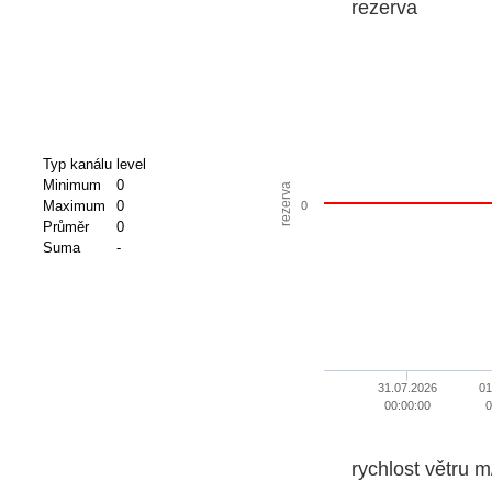
rezerva
Typ kanálu
level
Minimum
0
rezerva
Maximum
0
0
Průměr
0
Suma
-
31.07.2026
01
00:00:00
0
rychlost větru m