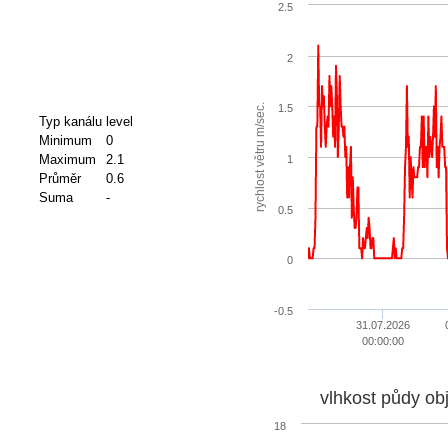
2.5
2
rychlost větru m/sec.
1.5
Typ kanálu
level
Minimum
0
Maximum
2.1
1
Průměr
0.6
Suma
-
0.5
0
-0.5
31.07.2026
00:00:00
vlhkost půdy ob
18