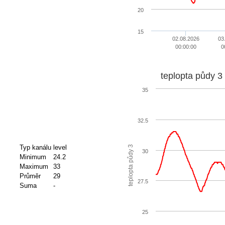
20
15
02.08.2026
03
00:00:00
0
teplopta půdy 3
35
32.5
Typ kanálu
level
teplopta půdy 3
30
Minimum
24.2
Maximum
33
Průměr
29
27.5
Suma
-
25