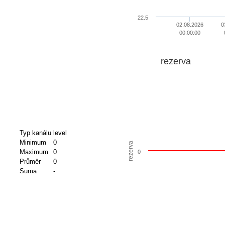
22.5
02.08.2026
0
00:00:00
rezerva
Typ kanálu
level
Minimum
0
rezerva
Maximum
0
0
Průměr
0
Suma
-