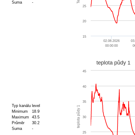
Suma
-
25
20
15
02.08.2026
03
00:00:00
0
teplota půdy 1
45
40
35
Typ kanálu
level
teplota půdy 1
Minimum
18.9
Maximum
43.5
30
Průměr
30.2
Suma
-
25