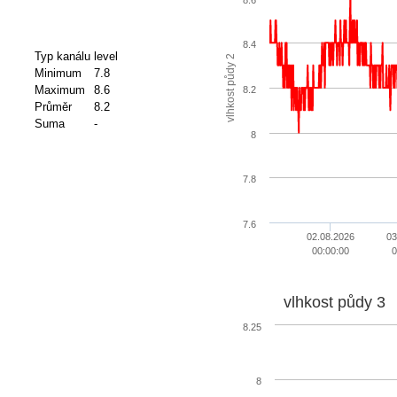
8.4
Typ kanálu
level
vlhkost půdy 2
Minimum
7.8
Maximum
8.6
8.2
Průměr
8.2
Suma
-
8
7.8
7.6
02.08.2026
03
00:00:00
0
vlhkost půdy 3
8.25
8