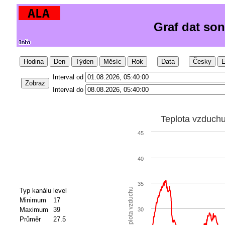
Graf dat so
Hodina
Den
Týden
Měsíc
Rok
Data
Česky
E
Interval od
Zobraz
Interval do
Teplota vzduch
45
40
35
Teplota vzduchu
Typ kanálu
level
Minimum
17
Maximum
39
30
Průměr
27.5