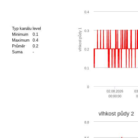
0.4
Typ kanálu
level
vlhkost půdy 1
0.3
Minimum
0.1
Maximum
0.4
Průměr
0.2
0.2
Suma
-
0.1
0
02.08.2026
03
00:00:00
0
vlhkost půdy 2
8.8
8.6