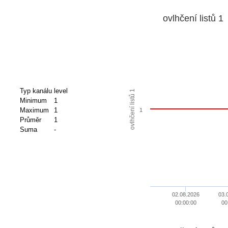
ovlhčení listů 1
Typ kanálu
level
ovlhčení listů 1
Minimum
1
Maximum
1
1
Průměr
1
Suma
-
02.08.2026
03.
00:00:00
00