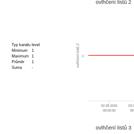
ovlhčení listů 2
Typ kanálu
level
ovlhčení listů 2
Minimum
1
Maximum
1
1
Průměr
1
Suma
-
02.08.2026
03.
00:00:00
00
ovlhčení listů 3