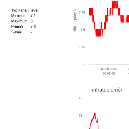
Typ kanálu
level
vlhkost půdy 3
7.75
Minimum
7.1
Maximum
8
Průměr
7.6
7.5
Suma
-
7.25
7
02.08.2026
0
00:00:00
infrateploměr
40
35