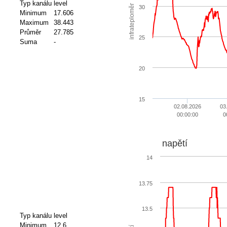
Typ kanálu
level
infrateploměr
30
Minimum
17.606
Maximum
38.443
Průměr
27.785
25
Suma
-
20
15
02.08.2026
03
00:00:00
0
napětí
14
13.75
13.5
Typ kanálu
level
Minimum
12.6