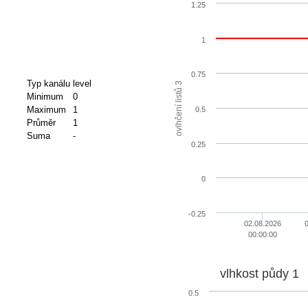
1.25
1
0.75
Typ kanálu
level
ovlhčení listů 3
Minimum
0
Maximum
1
0.5
Průměr
1
Suma
-
0.25
0
-0.25
02.08.2026
00:00:00
vlhkost půdy 1
0.5