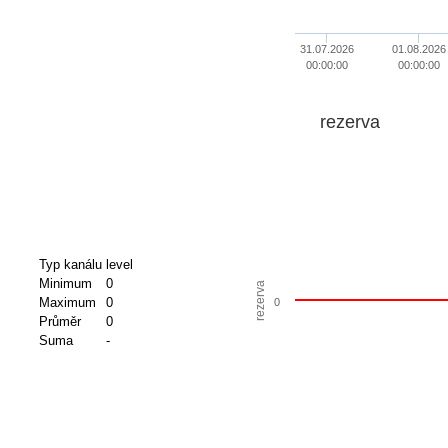
31.07.2026
01.08.2026
00:00:00
00:00:00
rezerva
Typ kanálu
level
Minimum
0
rezerva
Maximum
0
0
Průměr
0
Suma
-