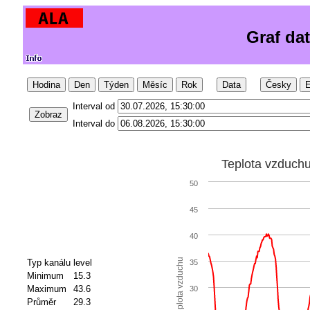
Graf da
Hodina
Den
Týden
Měsíc
Rok
Data
Česky
E
Interval od
Zobraz
Interval do
Teplota vzduch
50
45
40
Teplota vzduchu
Typ kanálu
level
35
Minimum
15.3
Maximum
43.6
30
Průměr
29.3