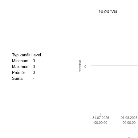
rezerva
Typ kanálu
level
Minimum
0
rezerva
Maximum
0
0
Průměr
0
Suma
-
31.07.2026
01.08.2026
00:00:00
00:00:00