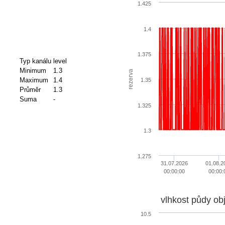
1.425
1.4
1.375
Typ kanálu
level
Minimum
1.3
rezerva
Maximum
1.4
1.35
Průměr
1.3
Suma
-
1.325
1.3
1.275
31.07.2026
01.08.2
00:00:00
00:00:
vlhkost půdy ob
10.5