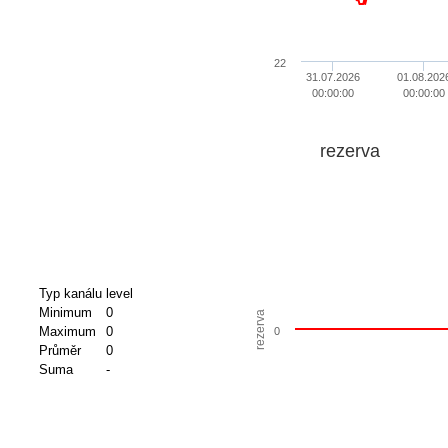
22
31.07.2026
01.08.202
00:00:00
00:00:00
rezerva
Typ kanálu
level
Minimum
0
rezerva
Maximum
0
0
Průměr
0
Suma
-