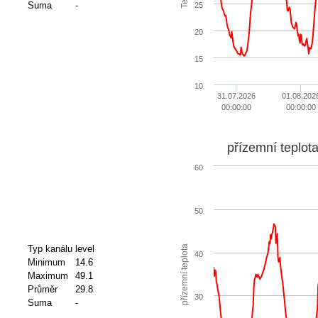
Suma
-
25
20
15
10
31.07.2026
01.08.202
00:00:00
00:00:00
přízemní teplot
60
50
přízemní teplota
Typ kanálu
level
40
Minimum
14.6
Maximum
49.1
Průměr
29.8
30
Suma
-