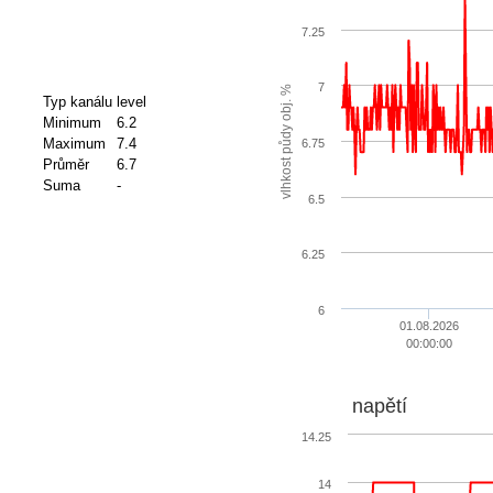
7.25
7
vlhkost půdy obj. %
Typ kanálu
level
Minimum
6.2
Maximum
7.4
6.75
Průměr
6.7
Suma
-
6.5
6.25
6
01.08.2026
00:00:00
napětí
14.25
14