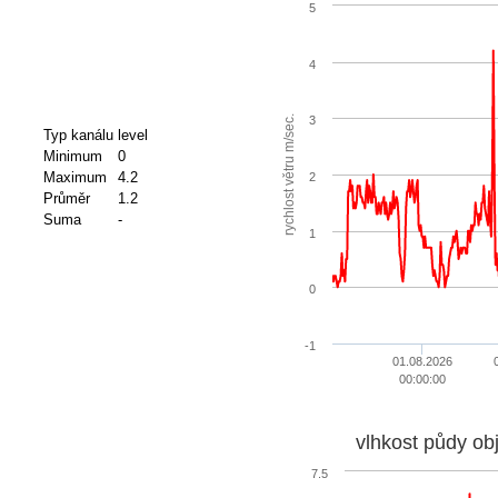
5
4
rychlost větru m/sec.
3
Typ kanálu
level
Minimum
0
Maximum
4.2
2
Průměr
1.2
Suma
-
1
0
-1
01.08.2026
00:00:00
vlhkost půdy ob
7.5