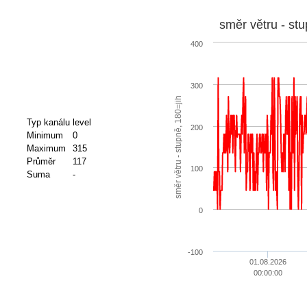
směr větru - stu
400
300
směr větru - stupně, 180=jih
Typ kanálu
level
200
Minimum
0
Maximum
315
Průměr
117
100
Suma
-
0
-100
01.08.2026
00:00:00