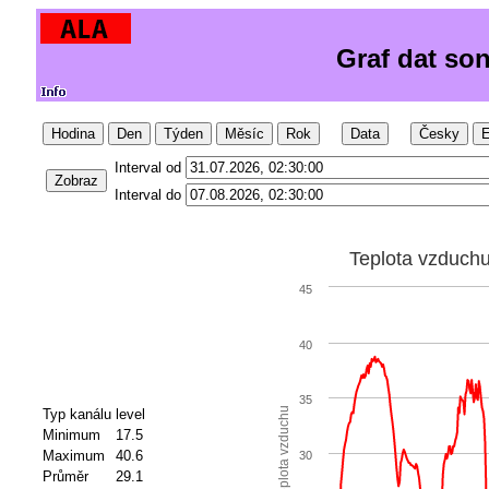
Graf dat so
Hodina
Den
Týden
Měsíc
Rok
Data
Česky
E
Interval od
Zobraz
Interval do
Teplota vzduch
45
40
35
Teplota vzduchu
Typ kanálu
level
Minimum
17.5
Maximum
40.6
30
Průměr
29.1