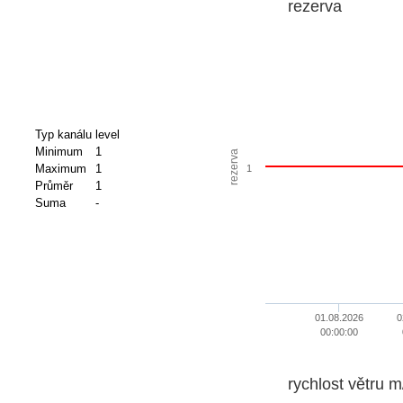
rezerva
Typ kanálu
level
Minimum
1
rezerva
Maximum
1
1
Průměr
1
Suma
-
01.08.2026
0
00:00:00
rychlost větru m