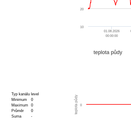
20
10
01.08.2026
00:00:00
teplota půdy
Typ kanálu
level
teplota půdy
Minimum
0
Maximum
0
0
Průměr
0
Suma
-