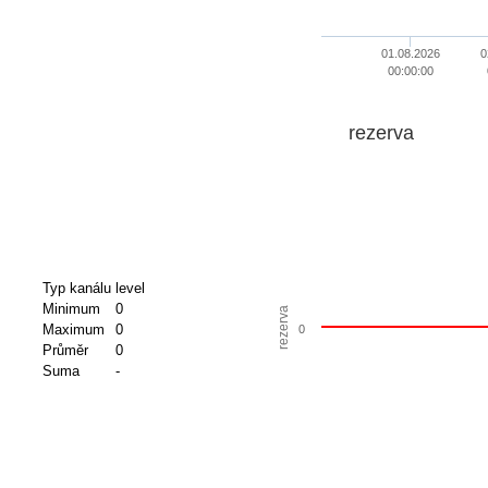
01.08.2026
0
00:00:00
rezerva
Typ kanálu
level
Minimum
0
rezerva
Maximum
0
0
Průměr
0
Suma
-