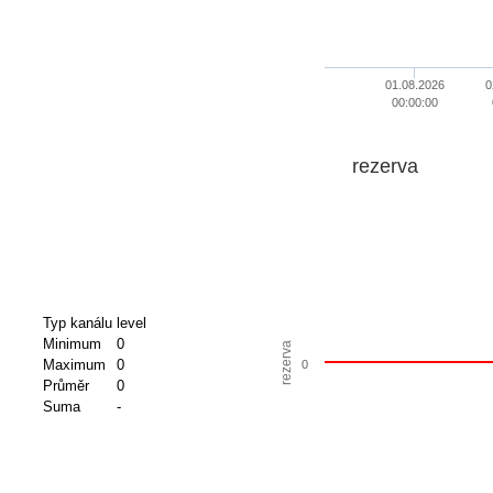
01.08.2026
0
00:00:00
rezerva
Typ kanálu
level
Minimum
0
rezerva
Maximum
0
0
Průměr
0
Suma
-