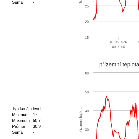
Suma
-
25
20
15
01.08.2026
00:00:00
přízemní teplot
60
50
přízemní teplota
Typ kanálu
level
40
Minimum
17
Maximum
50.7
Průměr
30.9
30
Suma
-