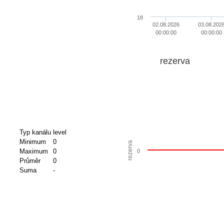
18
02.08.2026
03.08.202
00:00:00
00:00:00
rezerva
Typ kanálu
level
Minimum
0
rezerva
Maximum
0
0
Průměr
0
Suma
-