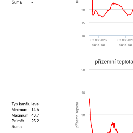
Suma
-
20
15
10
02.08.2026
03.08.202
00:00:00
00:00:00
přízemní teplot
50
40
přízemní teplota
Typ kanálu
level
Minimum
14.5
Maximum
43.7
30
Průměr
25.2
Suma
-