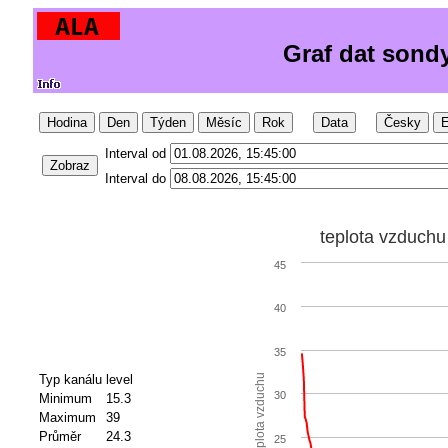
Graf dat sond
Hodina
Den
Týden
Měsíc
Rok
Data
Česky
E
Interval od
Zobraz
Interval do
teplota vzduchu
45
40
35
Typ kanálu
level
teplota vzduchu
30
Minimum
15.3
Maximum
39
Průměr
24.3
25