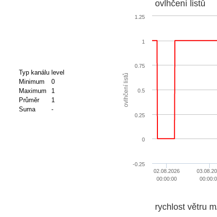
ovlhčení listů
1.25
1
0.75
Typ kanálu
level
ovlhčení listů
Minimum
0
Maximum
1
0.5
Průměr
1
Suma
-
0.25
0
-0.25
02.08.2026
03.08.2
00:00:00
00:00:
rychlost větru m