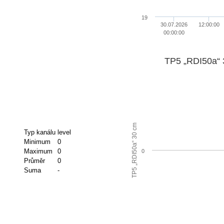
19
30.07.2026
12:00:00
00:00:00
TP5 „RDI50a“ 
TP5 „RDI50a“ 30 cm
Typ kanálu
level
Minimum
0
Maximum
0
0
Průměr
0
Suma
-