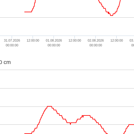
31.07.2026
12:00:00
01.08.2026
12:00:00
02.08.2026
12:00:00
03
00:00:00
00:00:00
00:00:00
0
0 cm