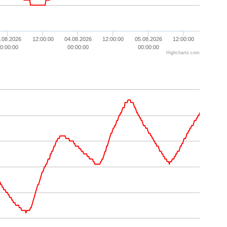
.08.2026
12:00:00
04.08.2026
12:00:00
05.08.2026
12:00:00
0:00:00
00:00:00
00:00:00
Highcharts.com