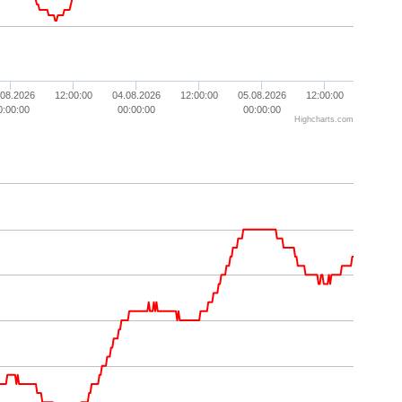
.08.2026
12:00:00
04.08.2026
12:00:00
05.08.2026
12:00:00
0:00:00
00:00:00
00:00:00
Highcharts.com