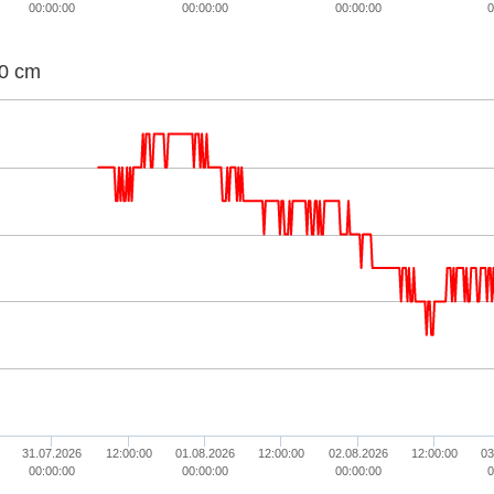
00:00:00
00:00:00
00:00:00
0
0 cm
31.07.2026
12:00:00
01.08.2026
12:00:00
02.08.2026
12:00:00
03
00:00:00
00:00:00
00:00:00
0