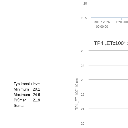
20
19.5
30.07.2026
12:00:00
00:00:00
TP4 „ETc100“ 
25
24
TP4 „ETc100“ 10 cm
23
Typ kanálu
level
Minimum
20.1
Maximum
24.6
22
Průměr
21.9
Suma
-
21
20