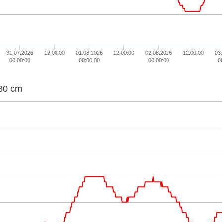
31.07.2026
12:00:00
01.08.2026
12:00:00
02.08.2026
12:00:00
03
00:00:00
00:00:00
00:00:00
0
30 cm