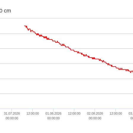
0 cm
31.07.2026
12:00:00
01.08.2026
12:00:00
02.08.2026
12:00:00
03
00:00:00
00:00:00
00:00:00
0