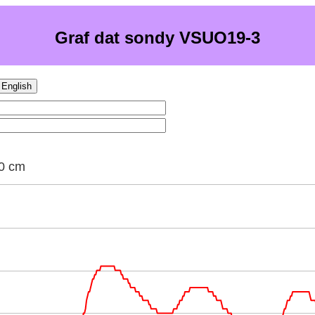
Graf dat sondy VSUO19-3
English
0 cm