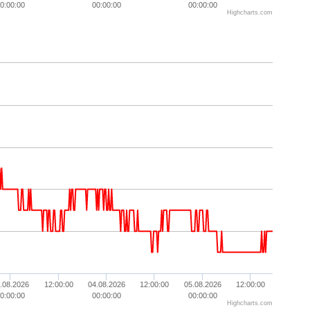
0:00:00
00:00:00
00:00:00
Highcharts.com
.08.2026
12:00:00
04.08.2026
12:00:00
05.08.2026
12:00:00
0:00:00
00:00:00
00:00:00
Highcharts.com