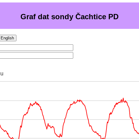
Graf dat sondy Čachtice PD
English
hu