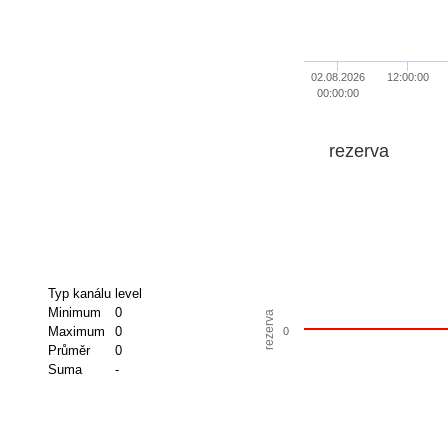
02.08.2026
12:00:00
00:00:00
rezerva
Typ kanálu
level
Minimum
0
rezerva
Maximum
0
0
Průměr
0
Suma
-