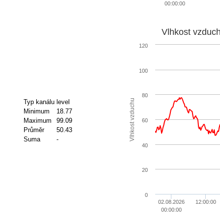
00:00:00
Vlhkost vzduc
120
100
80
Vlhkost vzduchu
Typ kanálu
level
Minimum
18.77
Maximum
99.09
60
Průměr
50.43
Suma
-
40
20
0
02.08.2026
12:00:00
00:00:00