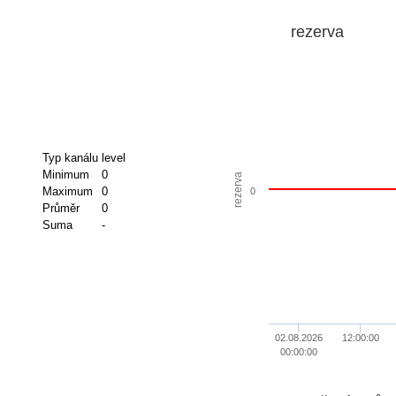
rezerva
Typ kanálu
level
Minimum
0
rezerva
Maximum
0
0
Průměr
0
Suma
-
02.08.2026
12:00:00
00:00:00