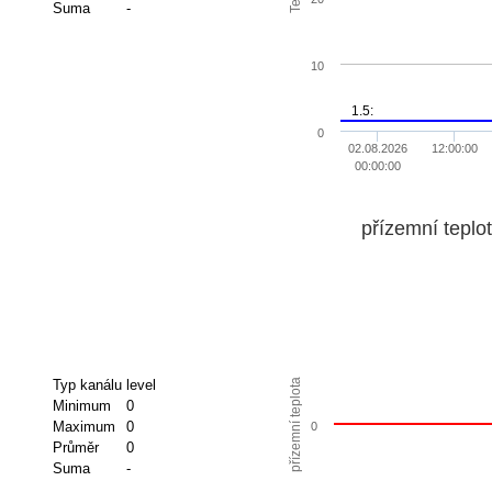
Suma
-
10
1.5:
0
02.08.2026
12:00:00
00:00:00
přízemní teplo
přízemní teplota
Typ kanálu
level
Minimum
0
Maximum
0
0
Průměr
0
Suma
-