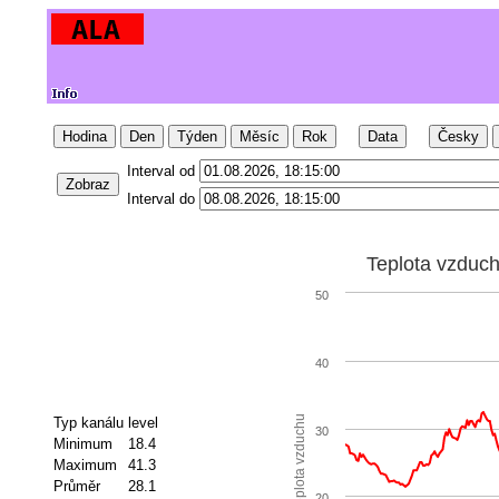
Hodina
Den
Týden
Měsíc
Rok
Data
Česky
Interval od
Zobraz
Interval do
Teplota vzduc
50
40
Teplota vzduchu
Typ kanálu
level
30
Minimum
18.4
Maximum
41.3
Průměr
28.1
20