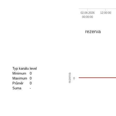
02.08.2026
12:00:00
00:00:00
rezerva
Typ kanálu
level
Minimum
0
rezerva
Maximum
0
0
Průměr
0
Suma
-