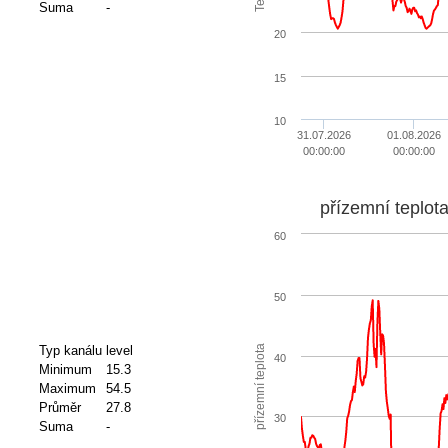
Suma
-
20
15
10
31.07.2026
01.08.2026
00:00:00
00:00:00
přízemní teplot
60
50
přízemní teplota
Typ kanálu
level
40
Minimum
15.3
Maximum
54.5
Průměr
27.8
30
Suma
-