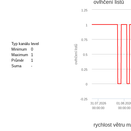
ovlhčení listů
1.25
1
0.75
Typ kanálu
level
ovlhčení listů
Minimum
0
Maximum
1
0.5
Průměr
1
Suma
-
0.25
0
-0.25
31.07.2026
01.08.202
00:00:00
00:00:00
rychlost větru m