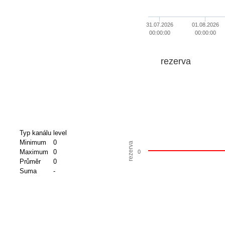
31.07.2026
01.08.2026
00:00:00
00:00:00
rezerva
Typ kanálu
level
Minimum
0
rezerva
Maximum
0
0
Průměr
0
Suma
-