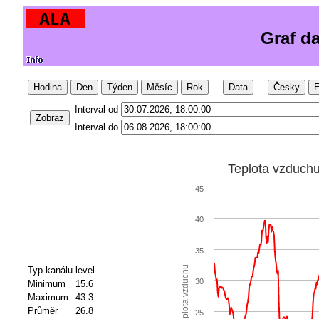
Graf d
Hodina
Den
Týden
Měsíc
Rok
Data
Česky
E
Interval od
Zobraz
Interval do
Teplota vzduch
45
40
35
Teplota vzduchu
Typ kanálu
level
30
Minimum
15.6
Maximum
43.3
Průměr
26.8
25