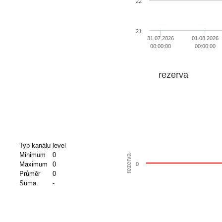
22
21
31.07.2026
01.08.2026
00:00:00
00:00:00
rezerva
Typ kanálu
level
Minimum
0
rezerva
Maximum
0
0
Průměr
0
Suma
-