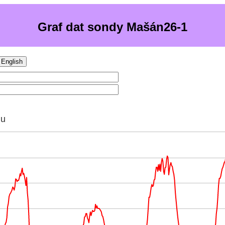
Graf dat sondy Mašán26-1
English
hu