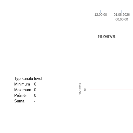
12:00:00
01.08.2026
00:00:00
rezerva
Typ kanálu
level
Minimum
0
rezerva
Maximum
0
0
Průměr
0
Suma
-