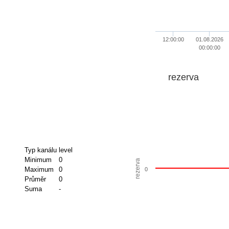
12:00:00
01.08.2026
00:00:00
rezerva
Typ kanálu
level
Minimum
0
rezerva
Maximum
0
0
Průměr
0
Suma
-