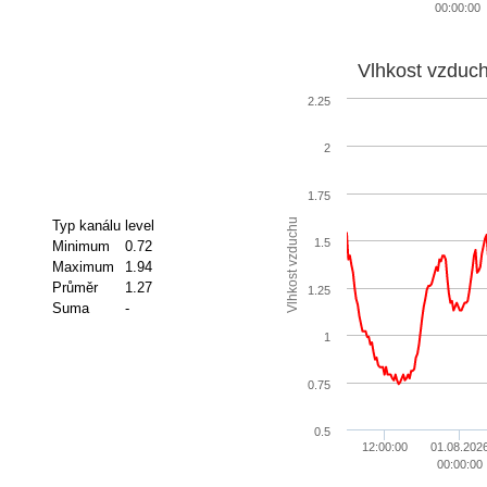
00:00:00
Vlhkost vzduc
2.25
2
1.75
Vlhkost vzduchu
Typ kanálu
level
1.5
Minimum
0.72
Maximum
1.94
Průměr
1.27
1.25
Suma
-
1
0.75
0.5
12:00:00
01.08.202
00:00:00