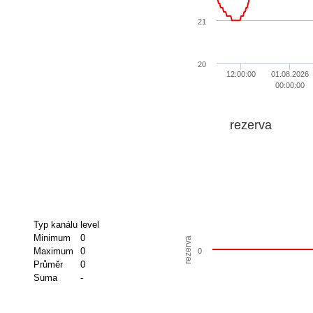
21
20
12:00:00
01.08.2026
00:00:00
rezerva
Typ kanálu
level
Minimum
0
rezerva
Maximum
0
0
Průměr
0
Suma
-