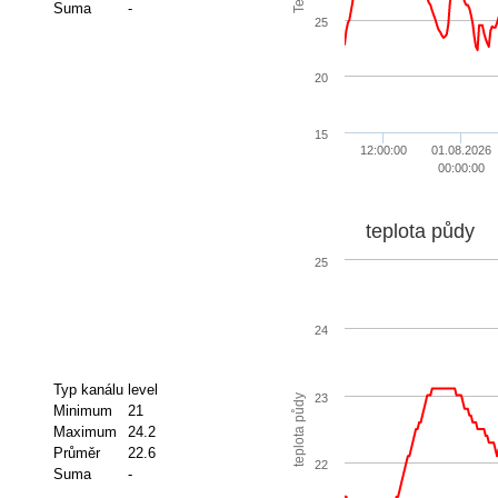
Suma
-
25
20
15
12:00:00
01.08.2026
00:00:00
teplota půdy
25
24
Typ kanálu
level
23
teplota půdy
Minimum
21
Maximum
24.2
Průměr
22.6
22
Suma
-