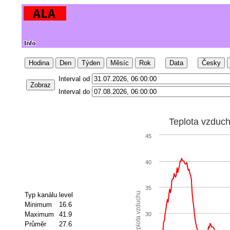
Hodina
Den
Týden
Měsíc
Rok
Data
Česky
Interval od
Zobraz
Interval do
Teplota vzduc
45
40
35
Teplota vzduchu
Typ kanálu
level
Minimum
16.6
Maximum
41.9
30
Průměr
27.6