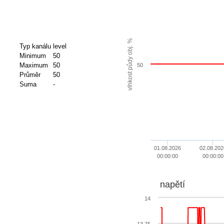
vlhkost půdy obj. %
Typ kanálu
level
Minimum
50
Maximum
50
50
Průměr
50
Suma
-
01.08.2026
02.08.202
00:00:00
00:00:00
napětí
14
13.75