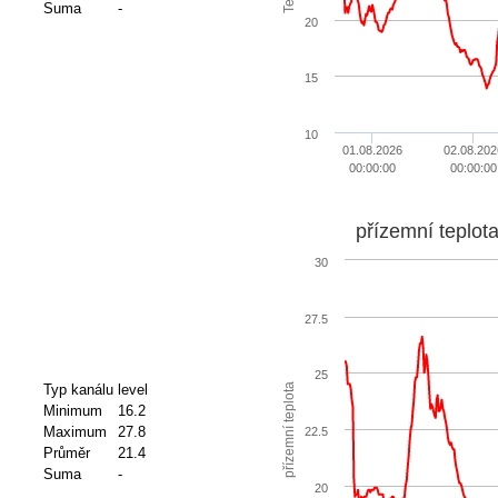
Suma
-
20
15
10
01.08.2026
02.08.202
00:00:00
00:00:00
přízemní teplot
30
27.5
25
přízemní teplota
Typ kanálu
level
Minimum
16.2
Maximum
27.8
22.5
Průměr
21.4
Suma
-
20