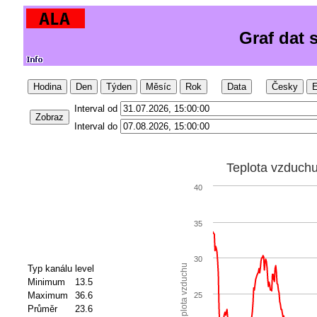
Graf dat 
Hodina
Den
Týden
Měsíc
Rok
Data
Česky
E
Interval od
Zobraz
Interval do
Teplota vzduch
40
35
30
Teplota vzduchu
Typ kanálu
level
Minimum
13.5
Maximum
36.6
25
Průměr
23.6