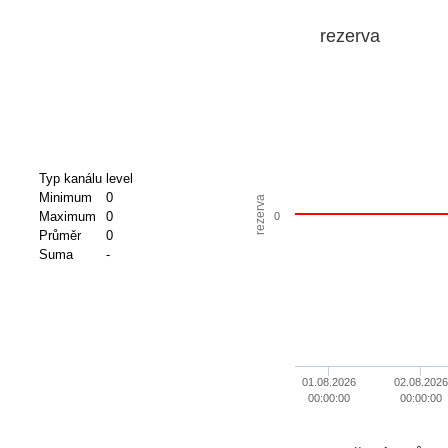
rezerva
Typ kanálu
level
Minimum
0
rezerva
Maximum
0
0
Průměr
0
Suma
-
01.08.2026
02.08.2026
00:00:00
00:00:00