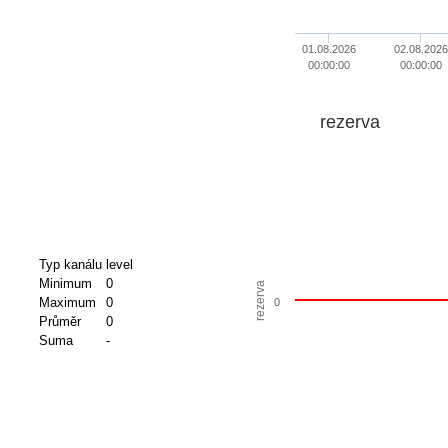
01.08.2026
02.08.2026
00:00:00
00:00:00
rezerva
Typ kanálu
level
Minimum
0
rezerva
Maximum
0
0
Průměr
0
Suma
-