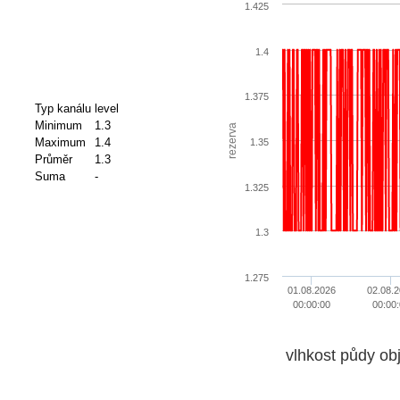
1.425
1.4
1.375
Typ kanálu
level
Minimum
1.3
rezerva
Maximum
1.4
1.35
Průměr
1.3
Suma
-
1.325
1.3
1.275
01.08.2026
02.08.2
00:00:00
00:00:
vlhkost půdy ob