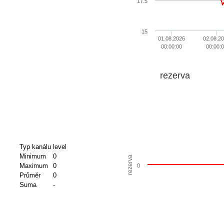
17.5
15
01.08.2026
02.08.2
00:00:00
00:00:
rezerva
Typ kanálu
level
Minimum
0
rezerva
Maximum
0
0
Průměr
0
Suma
-