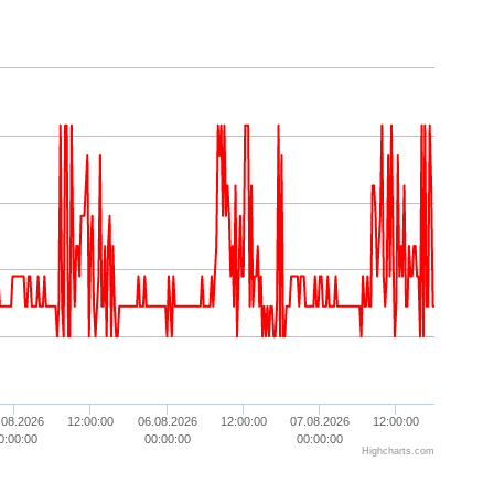
.08.2026
12:00:00
06.08.2026
12:00:00
07.08.2026
12:00:00
0:00:00
00:00:00
00:00:00
Highcharts.com