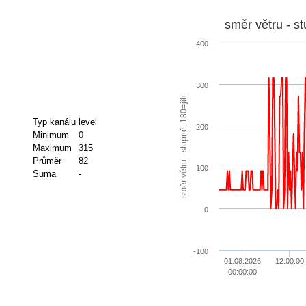
směr větru - s
400
300
směr větru - stupně, 180=jih
Typ kanálu
level
200
Minimum
0
Maximum
315
Průměr
82
100
Suma
-
0
-100
01.08.2026
12:00:00
00:00:00