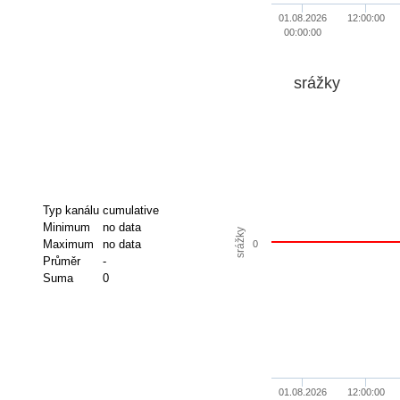
01.08.2026
12:00:00
00:00:00
srážky
Typ kanálu
cumulative
Minimum
no data
srážky
Maximum
no data
0
Průměr
-
Suma
0
01.08.2026
12:00:00