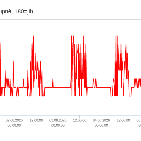
tupně, 180=jih
02.08.2026
12:00:00
03.08.2026
12:00:00
04.08.2026
12:00:00
05
00:00:00
00:00:00
00:00:00
0