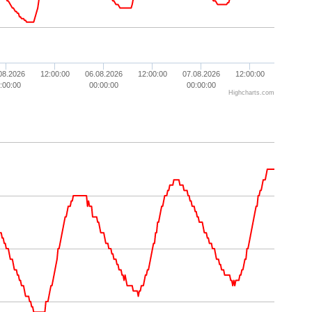
08.2026
12:00:00
06.08.2026
12:00:00
07.08.2026
12:00:00
:00:00
00:00:00
00:00:00
Highcharts.com