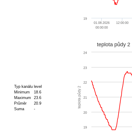
19
01.08.2026
12:00:00
00:00:00
teplota půdy 2
24
23
22
Typ kanálu
level
teplota půdy 2
Minimum
18.6
Maximum
23.6
21
Průměr
20.9
Suma
-
20
19