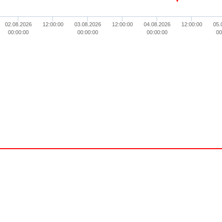
02.08.2026
12:00:00
03.08.2026
12:00:00
04.08.2026
12:00:00
05.
00:00:00
00:00:00
00:00:00
00