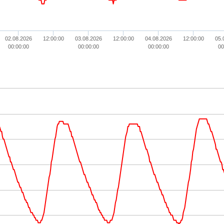
02.08.2026
12:00:00
03.08.2026
12:00:00
04.08.2026
12:00:00
05.
00:00:00
00:00:00
00:00:00
00