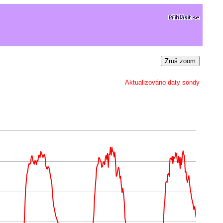
Zruš zoom
Aktualizováno daty sondy