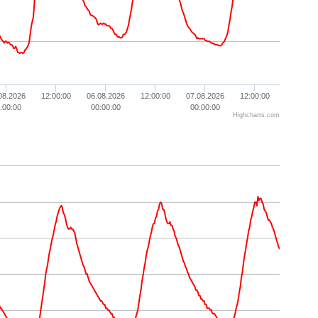
08.2026
12:00:00
06.08.2026
12:00:00
07.08.2026
12:00:00
:00:00
00:00:00
00:00:00
Highcharts.com