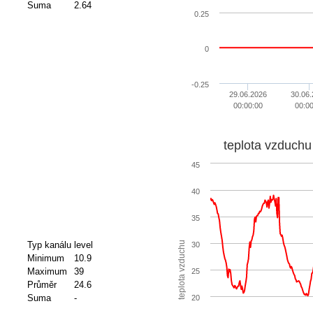
Suma
2.64
0.25
0
-0.25
29.06.2026
30.06
00:00:00
00:0
teplota vzduchu
45
40
35
Typ kanálu
level
teplota vzduchu
30
Minimum
10.9
Maximum
39
25
Průměr
24.6
Suma
-
20