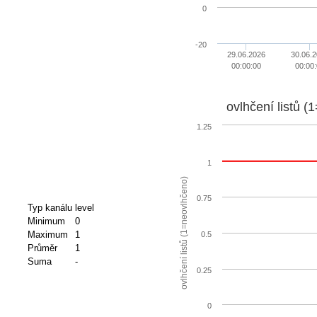
0
-20
29.06.2026
30.06.
00:00:00
00:00:
ovlhčení listů 
1.25
1
ovlhčení listů (1=neovlhčeno)
0.75
Typ kanálu
level
Minimum
0
Maximum
1
0.5
Průměr
1
Suma
-
0.25
0