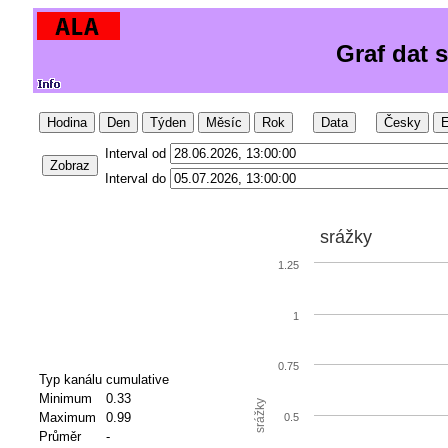
Graf dat 
Hodina
Den
Týden
Měsíc
Rok
Data
Česky
E
Interval od
Zobraz
Interval do
srážky
1.25
1
0.75
Typ kanálu
cumulative
Minimum
0.33
srážky
Maximum
0.99
0.5
Průměr
-