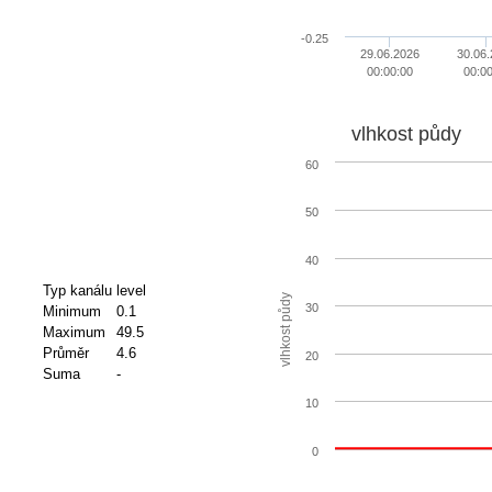
-0.25
29.06.2026
30.06
00:00:00
00:0
vlhkost půdy
60
50
40
Typ kanálu
level
vlhkost půdy
30
Minimum
0.1
Maximum
49.5
Průměr
4.6
20
Suma
-
10
0